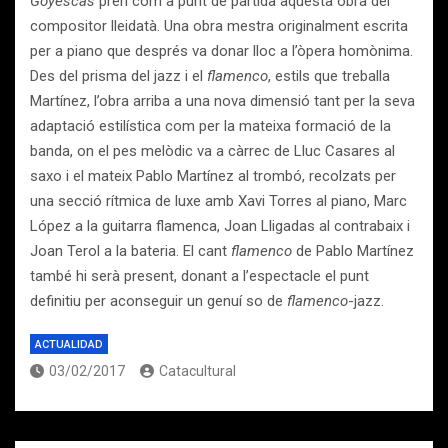
Goyescas
pren com a punt de partida aquesta obra del
compositor lleidatà. Una obra mestra originalment escrita
per a piano que després va donar lloc a l’òpera homònima.
Des del prisma del jazz i el
flamenco
, estils que treballa
Martínez, l’obra arriba a una nova dimensió tant per la seva
adaptació estilística com per la mateixa formació de la
banda, on el pes melòdic va a càrrec de Lluc Casares al
saxo i el mateix Pablo Martínez al trombó, recolzats per
una secció rítmica de luxe amb Xavi Torres al piano, Marc
López a la guitarra flamenca, Joan Lligadas al contrabaix i
Joan Terol a la bateria. El cant
flamenco
de Pablo Martínez
també hi serà present, donant a l’espectacle el punt
definitiu per aconseguir un genuí so de
flamenco
-jazz.
ACTUALIDAD
03/02/2017
Catacultural