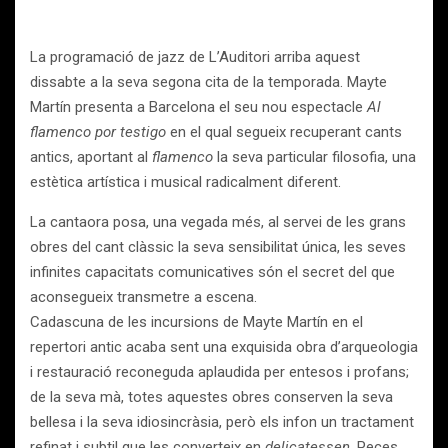
La programació de jazz de L’Auditori arriba aquest
dissabte a la seva segona cita de la temporada. Mayte
Martín presenta a Barcelona el seu nou espectacle
Al
flamenco por testigo
en el qual segueix recuperant cants
antics, aportant al
flamenco
la seva particular filosofia, una
estètica artística i musical radicalment diferent.
La cantaora posa, una vegada més, al servei de les grans
obres del cant clàssic la seva sensibilitat única, les seves
infinites capacitats comunicatives són el secret del que
aconsegueix transmetre a escena.
Cadascuna de les incursions de Mayte Martín en el
repertori antic acaba sent una exquisida obra d’arqueologia
i restauració reconeguda aplaudida per entesos i profans;
de la seva mà, totes aquestes obres conserven la seva
bellesa i la seva idiosincràsia, però els infon un tractament
refinat i subtil que les converteix en
delicatessen
. Peces