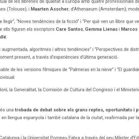
l de les llibreries de qualitat a Europa amb quatre professionals de
es (Tolouse); i
Maarten Asscher
, d’Athenaeum (Amsterdam); modera
 llegir”, “Noves tendències de la ficció” i “Per què ven un llibre que
e ells figuren els escriptors
Care Santos
,
Gemma Lienas
i
Marcos 
llé
.
at augmentada, algoritmes i altres tendències” i “Perspectives de dis
moment present, a través d’experiències d’última generació.
able de les versions fílmiques de “Palmeras en la nieve” i “El guardián
ovisual.
loní, la Generalitat, la Comisión de Cultura del Congreso i el Ministe
 és una
trobada de debat sobre els grans reptes, oportunitats i pr
l en llengua espanyola i també catalana de la ciutat, reafirmada per la
 Catalunya i la Universitat Pompeu Fabra a través del seu Màster d’Ed