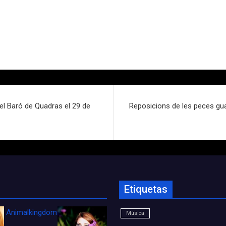
del Baró de Quadras el 29 de
Reposicions de les peces gua
Etiquetas
Animalkingdom_FichaCine
Música