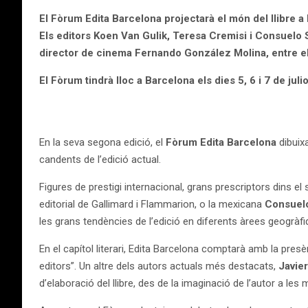
El Fòrum Edita Barcelona projectarà el món del llibre a
Els editors Koen Van Gulik, Teresa Cremisi i Consuelo 
director de cinema Fernando González Molina, entre els
El Fòrum tindrà lloc a Barcelona els dies 5, 6 i 7 de julio
En la seva segona edició, el
Fòrum Edita Barcelona
dibuixa
candents de l’edició actual.
Figures de prestigi internacional, grans prescriptors dins e
editorial de Gallimard i Flammarion, o la mexicana
Consuelo
les grans tendències de l’edició en diferents àrees geogràf
En el capítol literari, Edita Barcelona comptarà amb la pres
editors”. Un altre dels autors actuals més destacats,
Javie
d’elaboració del llibre, des de la imaginació de l’autor a les 