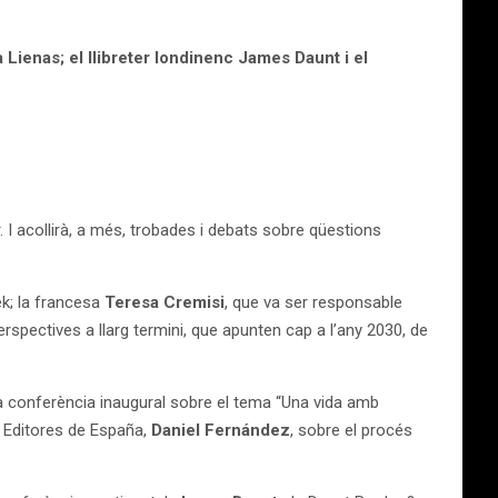
Lienas; el llibreter londinenc James Daunt i el
r. I acollirà, a més, trobades i debats sobre qüestions
eek; la francesa
Teresa Cremisi
, que va ser responsable
spectives a llarg termini, que apunten cap a l’any 2030, de
la conferència inaugural sobre el tema “Una vida amb
e Editores de España,
Daniel Fernández
, sobre el procés