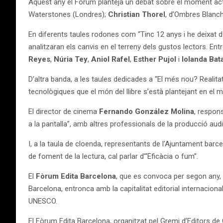
Aquest any el Fòrum planteja un debat sobre el moment actua
Waterstones (Londres);
Christian Thorel
, d’Ombres Blanch
En diferents taules rodones com “Tinc 12 anys i he deixat de
analitzaran els canvis en el terreny dels gustos lectors. Entr
Reyes
,
Núria Tey
,
Aniol Rafel
,
Esther Pujol
i
Iolanda Bata
D’altra banda, a les taules dedicades a “El més nou? Realit
tecnològiques que el món del llibre s’està plantejant en el 
El director de cinema
Fernando González Molina
, respons
a la pantalla”, amb altres professionals de la producció audi
I, a la taula de cloenda, representants de l’Ajuntament barce
de foment de la lectura, cal parlar d’“Eficàcia o fum”.
El
Fòrum Edita Barcelona
, que es convoca per segon any,
Barcelona, entronca amb la capitalitat editorial internaciona
UNESCO.
El Fòrum Edita Barcelona, organitzat pel Gremi d’Editors de