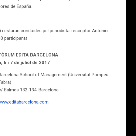
itores de España.
i estaran conduïdes pel periodista i escriptor Antonio
0 participants.
FÒRUM EDITA BARCELONA
5, 6 i 7 de juliol de 2017
Barcelona School of Management (Universitat Pompeu
Fabra)
c/ Balmes 132-134. Barcelona
www.editabarcelona.com