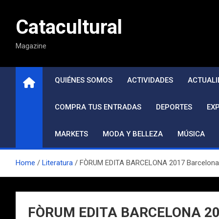
Saltar
al
Catacultural
contenido
Magazine
QUIÉNES SOMOS
ACTIVIDADES
ACTUALI
COMPRA TUS ENTRADAS
DEPORTES
EX
MARKETS
MODA Y BELLEZA
MÚSICA
Home
Literatura
FÒRUM EDITA BARCELONA 2017 Barcelona 5, 
FÒRUM EDITA BARCELONA 2017 B