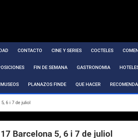
DAD
CONTACTO
CINE Y SERIES
COCTELES
COMEN
POSICIONES
FIN DE SEMANA
GASTRONOMIA
HOTELE
MUSEOS
PLANAZOS FINDE
QUE HACER
RECOMENDA
6 i 7 de juliol
arcelona 5, 6 i 7 de juliol