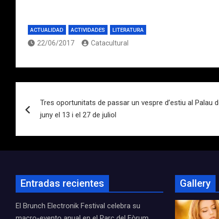
ACTUALIDAD
ACTIVIDADES
LITERATURA
22/06/2017
Catacultural
Navegación
Tres oportunitats de passar un vespre d’estiu al Palau 
de
juny el 13 i el 27 de juliol
entradas
Entradas recientes
Gallery
El Brunch Electronik Festival celebra su
macro-evento anual en el Parc del Fòrum