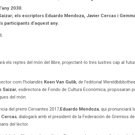
 l’any 2030.
Saizar; els escriptors Eduardo Mendoza, Javier Cercas i Gemma 
 participants d’aquest any.
l.
rà els reptes del món del llibre, projectant-lo tres lustres cap al futu
l sector com l’holandès
Koen Van Gulik
, de l’editorial Wereldbiblioth
 Saizar
, exdirectora de Fondo de Cultura Económica, proposaran per
iques del món.
ència del premi Cervantes 2017,
Eduardo Mendoza
, qui pronunciarà 
r Cercas
, dialogarà amb el president de la Federación de Gremios d
mans del lector.