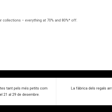
ur collections – everything at 70% and 80%* off.
tes tant pels més petits com
La fàbrica dels regals ar
del 21 al 29 de desembre.