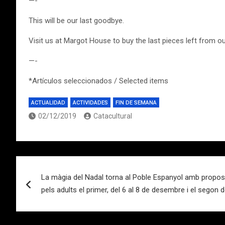
—-
This will be our last goodbye.
Visit us at Margot House to buy the last pieces left from o
—-
*Artículos seleccionados / Selected items
ACTUALIDAD
ACTIVIDADES
FIN DE SEMANA
02/12/2019
Catacultural
Navegación
La màgia del Nadal torna al Poble Espanyol amb propos
de
pels adults el primer, del 6 al 8 de desembre i el segon 
entradas