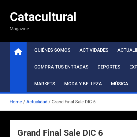
Saltar
al
Catacultural
contenido
Magazine
QUIÉNES SOMOS
ACTIVIDADES
ACTUALI
COMPRA TUS ENTRADAS
DEPORTES
EX
MARKETS
MODA Y BELLEZA
MÚSICA
Home
Actualidad
Grand Final Sale DIC 6
Grand Final Sale DIC 6