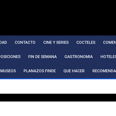
DAD
CONTACTO
CINE Y SERIES
COCTELES
COMEN
POSICIONES
FIN DE SEMANA
GASTRONOMIA
HOTELE
MUSEOS
PLANAZOS FINDE
QUE HACER
RECOMENDA