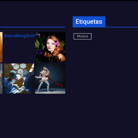
Etiquetas
Animalkingdom_FichaCine
Música