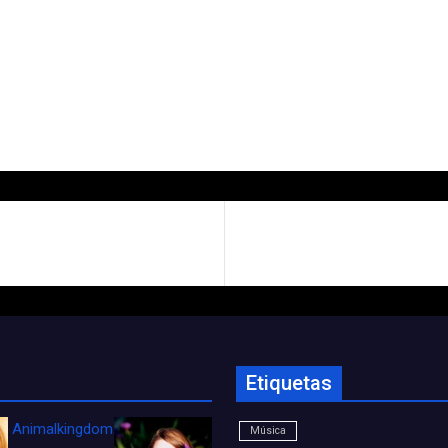
Etiquetas
Animalkingdom_FichaCine
Música