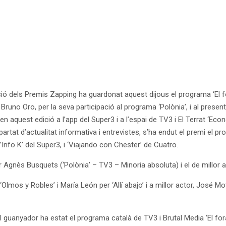
ció dels Premis Zapping ha guardonat aquest dijous el programa ‘El f
 Bruno Oro, per la seva participació al programa ‘Polònia’, i al prese
n aquest edició a l’app del Super3 i a l’espai de TV3 i El Terrat ‘Econ
apartat d’actualitat informativa i entrevistes, s’ha endut el premi el
Info K’ del Super3, i ‘Viajando con Chester’ de Cuatro.
er Agnès Busquets (‘Polònia’ – TV3 – Minoria absoluta) i el de millor
mos y Robles’ i María León per ‘Allí abajo’ i a millor actor, José Mo
l guanyador ha estat el programa català de TV3 i Brutal Media ‘El for