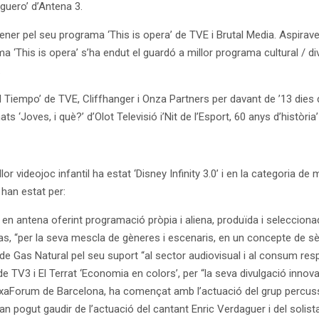
iguero’ d’Antena 3.
er pel seu programa ‘This is opera’ de TVE i Brutal Media. Aspiraven 
ama ‘This is opera’ s’ha endut el guardó a millor programa cultural / 
.
l Tiempo’ de TVE, Cliffhanger i Onza Partners per davant de ’13 dies d’oc
‘Joves, i què?’ d’Olot Televisió i’Nit de l’Esport, 60 anys d’història
or videojoc infantil ha estat ‘Disney Infinity 3.0’ i en la categoria de m
han estat per:
 antena oferint programació pròpia i aliena, produïda i seleccionada 
s, “per la seva mescla de gèneres i escenaris, en un concepte de sèrie
 de Gas Natural pel seu suport “al sector audiovisual i al consum res
de TV3 i El Terrat ‘Economia en colors’, per “la seva divulgació innova
CaixaForum de Barcelona, ha començat amb l’actuació del grup percus
an pogut gaudir de l’actuació del cantant Enric Verdaguer i del sol