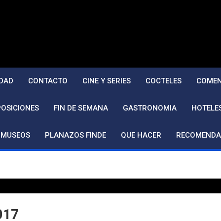
DAD
CONTACTO
CINE Y SERIES
COCTELES
COMEN
POSICIONES
FIN DE SEMANA
GASTRONOMIA
HOTELE
MUSEOS
PLANAZOS FINDE
QUE HACER
RECOMENDA
017