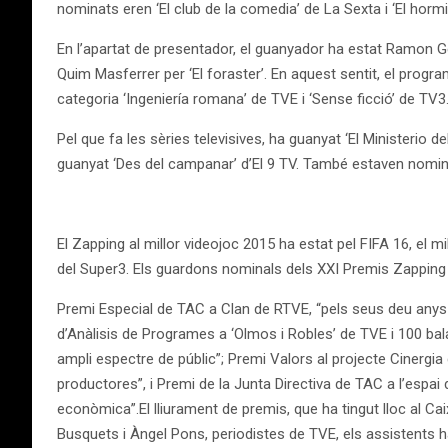
nominats eren ‘El club de la comedia’ de La Sexta i ‘El horm
En l’apartat de presentador, el guanyador ha estat Ramon Gen
Quim Masferrer per ‘El foraster’. En aquest sentit, el progr
categoria ‘Ingeniería romana’ de TVE i ‘Sense ficció’ de TV3
Pel que fa les sèries televisives, ha guanyat ‘El Ministerio de
guanyat ‘Des del campanar’ d’El 9 TV. També estaven nominats 
El Zapping al millor videojoc 2015 ha estat pel FIFA 16, el mill
del Super3. Els guardons nominals dels XXI Premis Zapping 
Premi Especial de TAC a Clan de RTVE, “pels seus deu anys en
d’Anàlisis de Programes a ‘Olmos i Robles’ de TVE i 100 bala
ampli espectre de públic”; Premi Valors al projecte Cinergia
productores”, i Premi de la Junta Directiva de TAC a l’espai 
econòmica”.El lliurament de premis, que ha tingut lloc al 
Busquets i Àngel Pons, periodistes de TVE, els assistents h