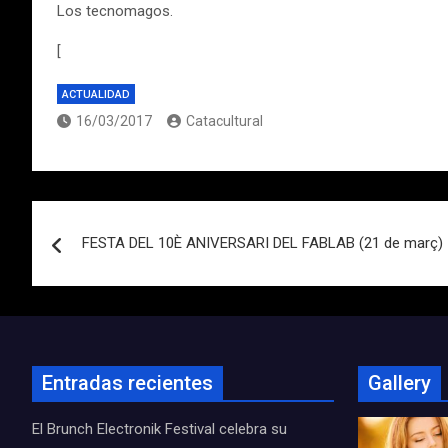
Los tecnomagos.
[
ACTUALIDAD
16/03/2017
Catacultural
Navegación
FESTA DEL 10È ANIVERSARI DEL FABLAB (21 de març)
de
entradas
Entradas recientes
Gallery
El Brunch Electronik Festival celebra su