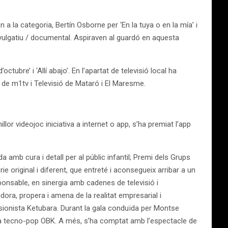
a la categoria, Bertín Osborne per ‘En la tuya o en la mía’ i
divulgatiu / documental. Aspiraven al guardó en aquesta
tubre’ i ‘Allí abajo’. En l’apartat de televisió local ha
’ de m1tv i Televisió de Mataró i El Maresme.
illor videojoc iniciativa a internet o app, s’ha premiat l’app
amb cura i detall per al públic infantil; Premi dels Grups
 original i diferent, que entreté i aconsegueix arribar a un
ponsable, en sinergia amb cadenes de televisió i
dora, propera i amena de la realitat empresarial i
sionista Ketubara. Durant la gala conduïda per Montse
ista tecno-pop OBK. A més, s’ha comptat amb l’espectacle de