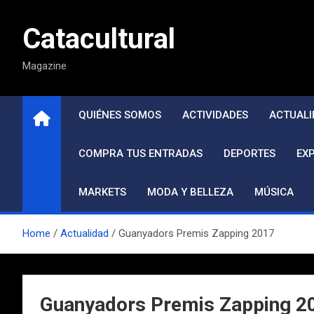
Saltar
al
Catacultural
contenido
Magazine
QUIÉNES SOMOS
ACTIVIDADES
ACTUALI
COMPRA TUS ENTRADAS
DEPORTES
EX
MARKETS
MODA Y BELLEZA
MÚSICA
Home
Actualidad
Guanyadors Premis Zapping 2017
Guanyadors Premis Zapping 2