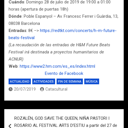
Cuándo
: Domingo 28 de julio de 2019 de 19:00 a 01:00
horas (apertura de puertas 18h)
Dónde
: Poble Espanyol – Av. Francesc Ferrer i Guàrdia, 13,
08038 Barcelona
Entradas
: 8€ –>
https://redtkt.com/concerts/h-m-future-
beats-festival
(La recaudación de las entradas de H&M Future Beats
Festival irá destinada a proyectos humanitarios de
ACNUR)
Web
:
https://www2.hm.com/es_es/index.html
Evento de Facebook
ACTUALIDAD
ACTIVIDADES
FIN DE SEMANA
MÚSICA
20/07/2019
Catacultural
Navegación
ROZALÉN, GOD SAVE THE QUEEN, NIÑA PASTORI I
de
ROSARIO AL FESTIVAL ARTS D’ESTIU a partir del 27 de