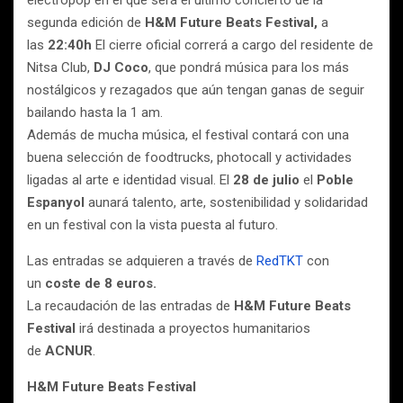
electropop en el que será el último concierto de la
segunda edición de
H&M Future Beats Festival,
a
las
22:40h
El cierre oficial correrá a cargo del residente de
Nitsa Club,
DJ Coco
, que pondrá música para los más
nostálgicos y rezagados que aún tengan ganas de seguir
bailando hasta la 1 am.
Además de mucha música, el festival contará con una
buena selección de foodtrucks, photocall y actividades
ligadas al arte e identidad visual. El
28 de julio
el
Poble
Espanyol
aunará talento, arte, sostenibilidad y solidaridad
en un festival con la vista puesta al futuro.
Las entradas se adquieren a través de
RedTKT
con
un
coste de 8 euros.
La recaudación de las entradas de
H&M Future Beats
Festival
irá destinada a proyectos humanitarios
de
ACNUR
.
H&M Future Beats Festival