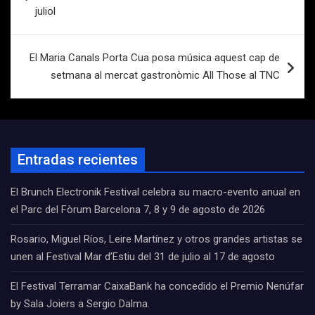
entradas
juliol
El Maria Canals Porta Cua posa música aquest cap de
setmana al mercat gastronòmic All Those al TNC
Entradas recientes
El Brunch Electronik Festival celebra su macro-evento anual en
el Parc del Fòrum Barcelona 7, 8 y 9 de agosto de 2026
Rosario, Miguel Ríos, Leire Martínez y otros grandes artistas se
unen al Festival Mar d’Estiu del 31 de julio al 17 de agosto
El Festival Terramar CaixaBank ha concedido el Premio Nenúfar
by Sala Joiers a Sergio Dalma.