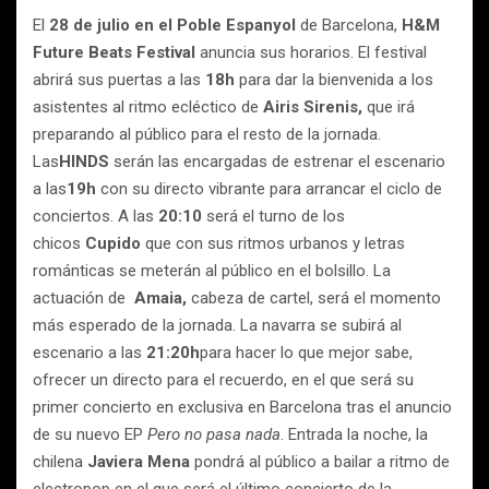
El
28 de julio en el Poble Espanyol
de Barcelona,
H&M
Future Beats Festival
anuncia sus horarios. El festival
abrirá sus puertas a las
18h
para dar la bienvenida a los
asistentes al ritmo ecléctico de
Airis Sirenis,
que irá
preparando al público para el resto de la jornada.
Las
HINDS
serán las encargadas de estrenar el escenario
a las
19h
con su directo vibrante para arrancar el ciclo de
conciertos. A las
20:10
será el turno de los
chicos
Cupido
que con sus ritmos urbanos y letras
románticas se meterán al público en el bolsillo. La
actuación de
Amaia,
cabeza de cartel, será el momento
más esperado de la jornada. La navarra se subirá al
escenario a las
21:20h
para hacer lo que mejor sabe,
ofrecer un directo para el recuerdo, en el que será su
primer concierto en exclusiva en Barcelona tras el anuncio
de su nuevo EP
Pero no pasa nada
. Entrada la noche, la
chilena
Javiera Mena
pondrá al público a bailar a ritmo de