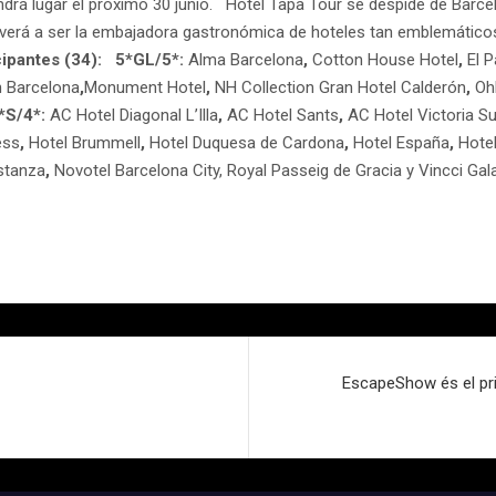
ndrá lugar el próximo 30 junio. Hotel Tapa Tour se despide de Barcel
volverá a ser la embajadora gastronómica de hoteles tan emblemátic
cipantes (34):
5*GL/5*:
Alma Barcelona
,
Cotton House Hotel
,
El 
n Barcelona
,
Monument Hotel
,
NH Collection Gran Hotel Calderón
,
Oh
*S/4*:
AC Hotel Diagonal L’Illa
,
AC Hotel Sants
,
AC Hotel Victoria Su
ess
,
Hotel Brummell
,
Hotel Duquesa de Cardona
,
Hotel España
,
Hote
stanza
,
Novotel Barcelona City, Royal Passeig de Gracia
y
Vincci Gala
EscapeShow és el pri