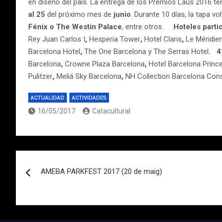
en diseño del país. La entrega de los Premios Laus 2016 te
al 25
del próximo mes de
junio
. Durante 10 días, la tapa 
Fénix o The Westin Palace
, entre otros.
Hoteles parti
Rey Juan Carlos I
,
Hesperia Tower
,
Hotel Claris
,
Le Méridie
Barcelona Hotel
,
The One Barcelona
y
The Serras Hotel
.
4
Barcelona
,
Crowne Plaza Barcelona
,
Hotel Barcelona Princ
Pulitzer
,
Meliá Sky Barcelona
,
NH Collection Barcelona Con
ACTUALIDAD
ACTIVIDADES
16/05/2017
Catacultural
Navegación
AMEBA PARKFEST 2017 (20 de maig)
de
entradas