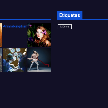
Etiquetas
Animalkingdom_FichaCine
Música