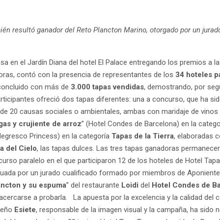
ién resultó ganador del Reto Plancton Marino, otorgado por un jurad
a en el Jardín Diana del hotel El Palace entregando los premios a l
 horas, contó con la presencia de representantes de los
34 hoteles p
 concluido con más de
3.000 tapas vendidas
, demostrando, por seg
ticipantes ofreció dos tapas diferentes: una a concurso, que ha sido
s de 20 causas sociales o ambientales, ambas con maridaje de vino
lgas y crujiente de arroz
” (Hotel Condes de Barcelona)
en la catego
Negresco Princess) en la categoría
Tapas de la Tierra
, elaboradas c
 del Cielo
, las tapas dulces. Las tres tapas ganadoras permanece
curso paralelo en el que participaron 12 de los hoteles de Hotel Tapa
luada por un jurado cualificado formado por miembros de Aponiente, 
ancton y su espuma
” del restaurante
Loidi
del
Hotel
Condes de Ba
acercarse a probarla. La apuesta por la excelencia y la calidad del
iseño
Esiete
, responsable de la imagen visual y la campaña, ha sido