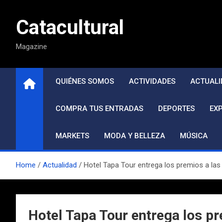
Saltar
al
Catacultural
contenido
Magazine
QUIÉNES SOMOS
ACTIVIDADES
ACTUALI
COMPRA TUS ENTRADAS
DEPORTES
EX
MARKETS
MODA Y BELLEZA
MÚSICA
Home
Actualidad
Hotel Tapa Tour entrega los premios a la
Hotel Tapa Tour entrega los p