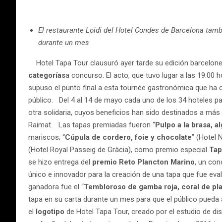
El restaurante Loidi del Hotel Condes de Barcelona tamb
durante un mes
Hotel Tapa Tour clausuró ayer tarde su edición barcelones
categorías
a concurso. El acto, que tuvo lugar a las 19:00
supuso el punto final a esta tournée gastronómica que ha
público. Del 4 al 14 de mayo cada uno de los 34 hoteles par
otra solidaria, cuyos beneficios han sido destinados a má
Raimat. Las tapas premiadas fueron “
Pulpo a la brasa, a
mariscos; “
Cúpula de cordero, foie y chocolate
” (Hotel 
(Hotel Royal Passeig de Gràcia), como premio especial
Tapa
se hizo entrega del
premio
Reto Plancton Marino
, un con
único e innovador para la creación de una tapa que fue eva
ganadora fue el “
Tembloroso de gamba roja, coral de pl
tapa en su carta durante un mes para que el público pueda 
el
logotipo
de Hotel Tapa Tour, creado por el estudio de d