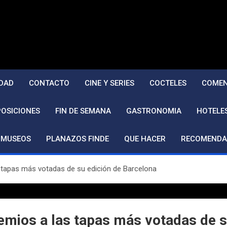
DAD
CONTACTO
CINE Y SERIES
COCTELES
COMEN
POSICIONES
FIN DE SEMANA
GASTRONOMIA
HOTELE
MUSEOS
PLANAZOS FINDE
QUE HACER
RECOMENDA
s tapas más votadas de su edición de Barcelona
remios a las tapas más votadas de s