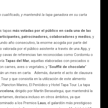
o cualificado, y mantendrá la tapa ganadora en su carta
as tapas
más votadas por el público en cada una de las
articipantes, patrocinadores, colaboradores y medios
, y
undo año consecutivo, la enorme acogida por parte del
 valorada por el público asistente a través de una App, y
s y cavas de referencias tan reconocidas como Cordorníu o
ría
Tapas del Mar
, aquellas elaboradas con pescados o
on carnes, aves o vegetales; y “
Soufflé de chocolate
”
rán un mes en carta. Además, durante el acto de clausura
 Tour y que consistía en la utilización de este alimento
Plancton Marino, El Periódico y Hotel Tapa Tour. La tapa
rcelona
, dirigido por Martín Berasategui, que mantendrá la
 certamen, destaca incluso en otros ámbitos, ya que
 nominado a los Premios
Laus
, el galardón más prestigioso