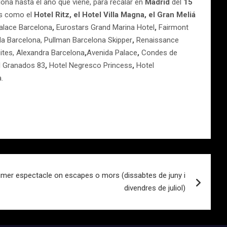
ona hasta el año que viene, para recalar en
Madrid
del
15
os como el
Hotel Ritz, el Hotel Villa Magna, el Gran Meliá
Palace Barcelona
,
Eurostars Grand Marina Hotel
,
Fairmont
la Barcelona, Pullman Barcelona Skipper
,
Renaissance
ites, Alexandra Barcelona
,
Avenida Palace
,
Condes de
l Granados 83
,
Hotel Negresco Princess
,
Hotel
.
mer espectacle on escapes o mors (dissabtes de juny i
divendres de juliol)