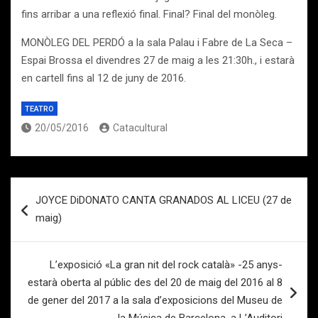
fins arribar a una reflexió final. Final? Final del monòleg.
MONÒLEG DEL PERDÓ a la sala Palau i Fabre de La Seca –
Espai Brossa el divendres 27 de maig a les 21:30h., i estarà
en cartell fins al 12 de juny de 2016.
TEATRO
20/05/2016
Catacultural
Navegación
JOYCE DiDONATO CANTA GRANADOS AL LICEU (27 de
de
maig)
entradas
L’exposició «La gran nit del rock català» -25 anys-
estarà oberta al públic des del 20 de maig del 2016 al 8
de gener del 2017 a la sala d’exposicions del Museu de