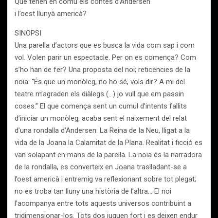
Què tenen en comú els contes d’Andersen
i l’oest llunyà americà?
SINOPSI
Una parella d’actors que es busca la vida com sap i com
vol. Volen parir un espectacle. Per on es comença? Com
s’ho han de fer? Una proposta del noi; reticències de la
noia: “És que un monòleg, no ho sé, vols dir? A mi del
teatre m’agraden els diàlegs (…) jo vull que em passin
coses.” El que comença sent un cumul d’intents fallits
d’iniciar un monòleg, acaba sent el naixement del relat
d’una rondalla d’Andersen: La Reina de la Neu, lligat a la
vida de la Joana la Calamitat de la Plana. Realitat i ficció es
van solapant en mans de la parella. La noia és la narradora
de la rondalla, es converteix en Joana traslladant-se a
l’oest americà i entremig va reflexionant sobre tot plegat;
no es troba tan lluny una història de l’altra… El noi
l’acompanya entre tots aquests universos contribuint a
tridimensionar-los. Tots dos juguen fort i es deixen endur