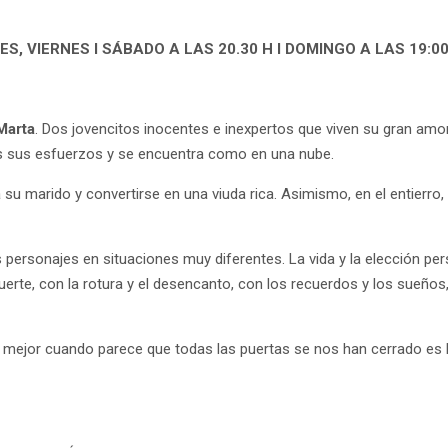
EVES, VIERNES I SÁBADO A LAS 20.30 H I DOMINGO A LAS 19:0
Marta
. Dos jovencitos inocentes e inexpertos que viven su gran am
 sus esfuerzos y se encuentra como en una nube.
 su marido y convertirse en una viuda rica. Asimismo, en el entierr
rsonajes en situaciones muy diferentes. La vida y la elección per
erte, con la rotura y el desencanto, con los recuerdos y los sueños,
mejor cuando parece que todas las puertas se nos han cerrado es l