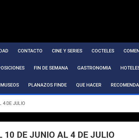
DAD
CONTACTO
CINE Y SERIES
COCTELES
COMEN
POSICIONES
FIN DE SEMANA
GASTRONOMIA
HOTELE
MUSEOS
PLANAZOS FINDE
QUE HACER
RECOMENDA
AL 4 DE JULIO
DEL 10 DE JUNIO AL 4 DE JULIO