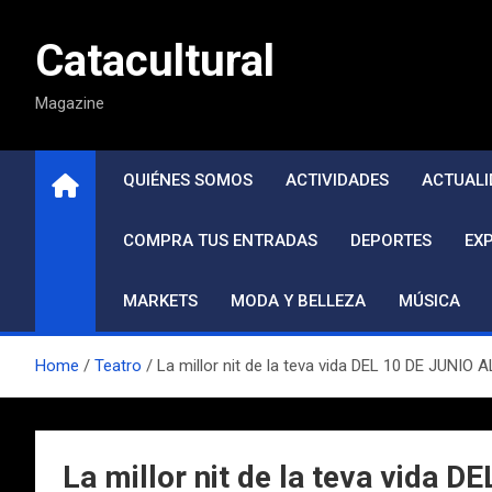
Saltar
al
Catacultural
contenido
Magazine
QUIÉNES SOMOS
ACTIVIDADES
ACTUALI
COMPRA TUS ENTRADAS
DEPORTES
EX
MARKETS
MODA Y BELLEZA
MÚSICA
Home
Teatro
La millor nit de la teva vida DEL 10 DE JUNIO 
La millor nit de la teva vida 