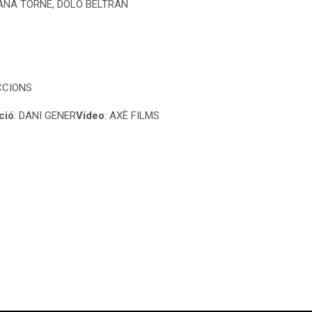
 DIANA TORNÉ, DOLO BELTRAN
UCCIONS
ció
: DANI GENER
Vídeo
: AXÈ FILMS