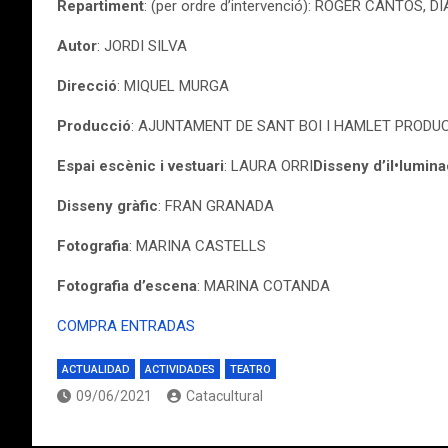
Repartiment
: (per ordre d’intervenció): ROGER CANTOS,
Autor
: JORDI SILVA
Direcció
: MIQUEL MURGA
Producció
: AJUNTAMENT DE SANT BOI I HAMLET PROD
Espai escènic i vestuari
: LAURA ORRI
Disseny d’il•lumina
Disseny gràfic
: FRAN GRANADA
Fotografia
: MARINA CASTELLS
Fotografia d’escena
: MARINA COTANDA
COMPRA ENTRADAS
ACTUALIDAD
ACTIVIDADES
TEATRO
09/06/2021
Catacultural