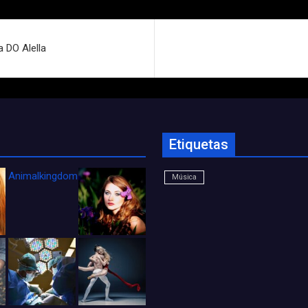
 DO Alella
Etiquetas
Animalkingdom_FichaCine
Música