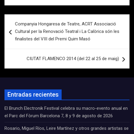
Navegación
Companyia Hongaresa de Teatre, ACRT Associació
de
Cultural per la Renovació Teatral i La Calòrica són les
entradas
finalistes del VIII del Premi Quim Masó
CIUTAT FLAMENCO 2014 (del 22 al 25 de maig)
Entradas recientes
El Brunch Electronik Festival celebra su macro-evento anual en
el Parc del Fòrum Barcelona 7, 8 y 9 de agosto de 2026
Rosario, Miguel Ríos, Leire Martínez y otros grandes artistas se