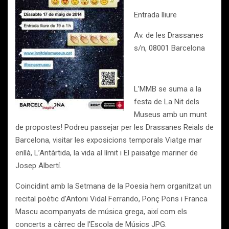
Entrada lliure
Av. de les Drassanes
s/n, 08001 Barcelona
L’MMB se suma a la
festa de La Nit dels
Museus amb un munt
de propostes! Podreu passejar per les Drassanes Reials de
Barcelona, visitar les exposicions temporals Viatge mar
enllà, L’Antàrtida, la vida al límit i El paisatge mariner de
Josep Albertí.
Coincidint amb la Setmana de la Poesia hem organitzat un
recital poètic d’Antoni Vidal Ferrando, Ponç Pons i Franca
Mascu acompanyats de música grega, així com els
concerts a càrrec de l’Escola de Músics JPG.