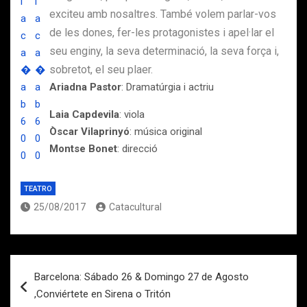
exciteu amb nosaltres. També volem parlar-vos
de les dones, fer-les protagonistes i apel·lar el
seu enginy, la seva determinació, la seva força i,
sobretot, el seu plaer.
Ariadna Pastor
: Dramatúrgia i actriu
Laia Capdevila
: viola
Òscar Vilaprinyó
: música original
Montse Bonet
: direcció
TEATRO
25/08/2017
Catacultural
Navegación
Barcelona: Sábado 26 & Domingo 27 de Agosto
de
,Conviértete en Sirena o Tritón