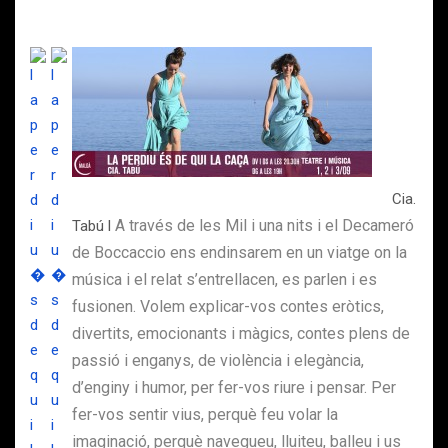
Cia.
A través de les Mil i una nits i el Decameró
Tabú l
de Boccaccio ens endinsarem en un viatge on la
música i el relat s’entrellacen, es parlen i es
fusionen. Volem explicar-vos contes eròtics,
divertits, emocionants i màgics, contes plens de
passió i enganys, de violència i elegància,
d’enginy i humor, per fer-vos riure i pensar. Per
fer-vos sentir vius, perquè feu volar la
imaginació, perquè navegueu, lluiteu, balleu i us