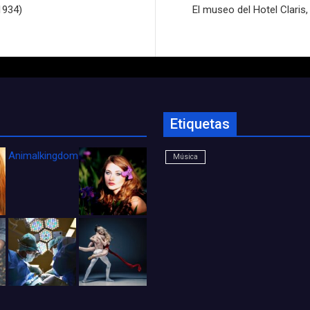
1934)
El museo del Hotel Claris
Etiquetas
Animalkingdom_FichaCine
Música