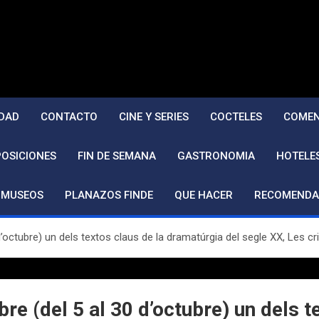
DAD
CONTACTO
CINE Y SERIES
COCTELES
COMEN
POSICIONES
FIN DE SEMANA
GASTRONOMIA
HOTELE
MUSEOS
PLANAZOS FINDE
QUE HACER
RECOMENDA
30 d’octubre) un dels textos claus de la dramatúrgia del segle XX, Le
ubre (del 5 al 30 d’octubre) un dels