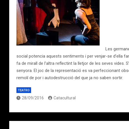
Les germanes
social potencia aquests sentiments i per venjar-se d’ella fan
fa de mirall de l’altra reflectint la lletjor de les seves vide
senyora. El joc de la representació es va perfeccionant obse
remolí de por i autodestrucció del que ja no saben sortir.
TEATRO
28/09/2016
Catacultural
Navegación