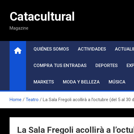
Saltar
al
Catacultural
contenido
Magazine
QUIÉNES SOMOS
ACTIVIDADES
ACTUALI
COMPRA TUS ENTRADAS
DEPORTES
EX
MARKETS
MODA Y BELLEZA
MÚSICA
Home
Teatro
La Sala Fregoli acollirà a l’octubre (del 5 al 
La Sala Fregoli acollirà a l’oct