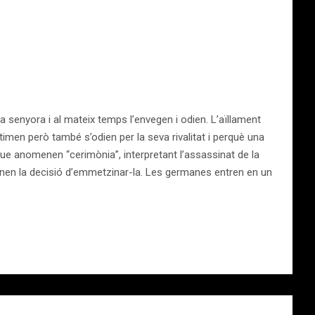
senyora i al mateix temps l’envegen i odien. L’aïllament
timen però també s’odien per la seva rivalitat i perquè una
sta que anomenen “cerimònia”, interpretant l’assassinat de la
prenen la decisió d’emmetzinar-la. Les germanes entren en un