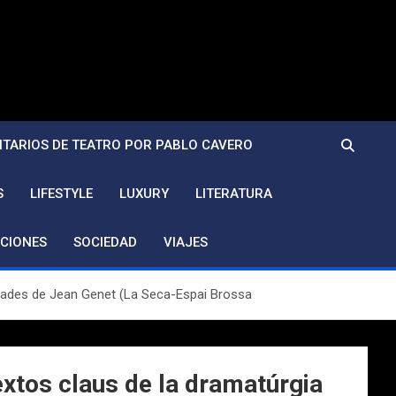
TARIOS DE TEATRO POR PABLO CAVERO
S
LIFESTYLE
LUXURY
LITERATURA
CIONES
SOCIEDAD
VIAJES
s criades de Jean Genet (La Seca-Espai Brossa
 textos claus de la dramatúrgia