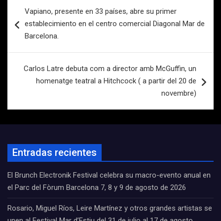
Navegación
Vapiano, presente en 33 países, abre su primer
de
establecimiento en el centro comercial Diagonal Mar de
entradas
Barcelona.
Carlos Latre debuta com a director amb McGuffin, un
homenatge teatral a Hitchcock ( a partir del 20 de
novembre)
Entradas recientes
El Brunch Electronik Festival celebra su macro-evento anual en
el Parc del Fòrum Barcelona 7, 8 y 9 de agosto de 2026
Rosario, Miguel Ríos, Leire Martínez y otros grandes artistas se
unen al Festival Mar d’Estiu del 31 de julio al 17 de agosto