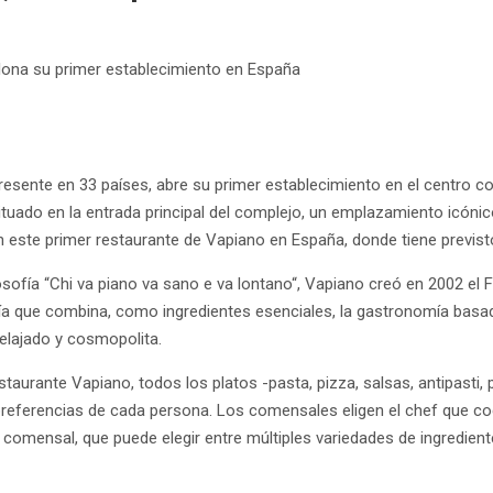
lona su primer establecimiento en España
resente en 33 países, abre su primer establecimiento en el centro co
ituado en la entrada principal del complejo, un emplazamiento icóni
n este primer restaurante de Vapiano en España, donde tiene previst
filosofía “Chi va piano va sano e va lontano“, Vapiano creó en 2002 el
ría que combina, como ingredientes esenciales, la gastronomía basad
elajado y cosmopolita.
staurante Vapiano, todos los platos -pasta, pizza, salsas, antipasti,
 preferencias de cada persona. Los comensales eligen el chef que co
l comensal, que puede elegir entre múltiples variedades de ingredien