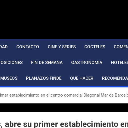
DAD
CONTACTO
CINE Y SERIES
COCTELES
COMEN
POSICIONES
FIN DE SEMANA
GASTRONOMIA
HOTELE
MUSEOS
PLANAZOS FINDE
QUE HACER
RECOMENDA
rimer establecimiento en el centro comercial Diagonal Mar de Barcel
, abre su primer establecimiento en