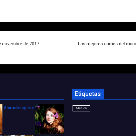
 de novembre de 2017
Las mejores carnes del mundo
Etiquetas
Animalkingdom_FichaCine
Música