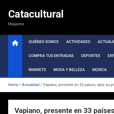
Saltar
al
Catacultural
contenido
Magazine
QUIÉNES SOMOS
ACTIVIDADES
ACTUALI
COMPRA TUS ENTRADAS
DEPORTES
EX
MARKETS
MODA Y BELLEZA
MÚSICA
Home
Actualidad
Vapiano, presente en 33 países, abre su p
Vapiano, presente en 33 países