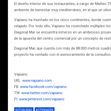
El diseño interior de sus restaurantes, a cargo de Matteo Th
ambiente de bienestar muy mediterráneo, en el que un olivo
Vapiano ha triunfado en los cinco continentes, donde cuen
relajado. Por todo ello, Vapiano ha cosechado múltiples re
Diagonal Mar se encuentra inmerso en un ambicioso proyec
de la apuesta del centro comercial por un concepto de rest
Diagonal Mar, que cuenta con más de 88.000 metros cuadrad
proyecto ha contado con el asesoramiento de la consultora
Vapiano
URL:
www.vapiano.com
FB:
www.facebook.com/vapiano
TW:
www.twitter.com/vapiano
PI:
www.pinterest.com/vapiano
ACTUALIDAD
ACTIVIDADES