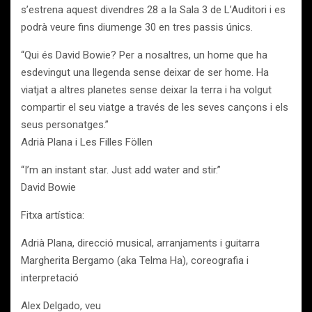
s’estrena aquest divendres 28 a la Sala 3 de L’Auditori i es
podrà veure fins diumenge 30 en tres passis únics.
“Qui és David Bowie? Per a nosaltres, un home que ha
esdevingut una llegenda sense deixar de ser home. Ha
viatjat a altres planetes sense deixar la terra i ha volgut
compartir el seu viatge a través de les seves cançons i els
seus personatges.”
Adrià Plana i Les Filles Föllen
“I’m an instant star. Just add water and stir.”
David Bowie
Fitxa artística:
Adrià Plana, direcció musical, arranjaments i guitarra
Margherita Bergamo (aka Telma Ha), coreografia i
interpretació
Alex Delgado, veu