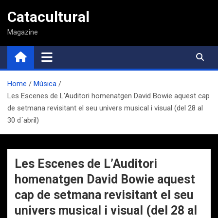
Saltar
Catacultural
al
contenido
Magazine
Home
Música
Les Escenes de L’Auditori homenatgen David Bowie aquest cap
de setmana revisitant el seu univers musical i visual (del 28 al
30 d´abril)
Les Escenes de L’Auditori
homenatgen David Bowie aquest
cap de setmana revisitant el seu
univers musical i visual (del 28 al