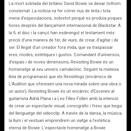
La mort sobtada del britànic David Bowie va deixar tothom
consternat. La notícia va fer córrer rius de tinta i tota
mena d’especulacions, sobretot perquè es produïa poques
hores després del llançament internacional de Blackstar. A
la fi, el disc i la cançó han esdevingut el testament més
precís d’una manera de fer, de viure, de crear, d’agitar i de
ser. El llegat d’un creador fora mida, que va traspassar
eres, modes, estètiques i gustos. Comandant d’universos,
d’espais i de noves dimensions, Revisiting Bowie és un
homenatge al seu univers camaleònic. Seguint la mateixa
línia de programació que els Revisitings (encàrrecs de
L’Auditori que ofereixen una nova mirada sobre una obra o
un autor), Revisiting Bowie és un encàrrec d’Escenes al
guitarrista Adrià Plana i a Les Filles Föllen amb la intenció
de crear un espectacle visual, coreogràfic i fresc que begui
del llenguatge del videoclip. A través de la dansa, la música,
la llum i el vestuari emprendrem un viatge a l’estètica
eterna de Bowie. L’espectacle homenatge a Bowie