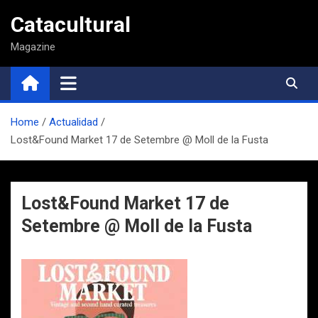
Saltar
Catacultural
al
contenido
Magazine
Home
Actualidad
Lost&Found Market 17 de Setembre @ Moll de la Fusta
Lost&Found Market 17 de
Setembre @ Moll de la Fusta