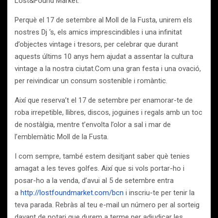
Lost&Found Market.
Perquè el 17 de setembre al Moll de la Fusta, unirem els
nostres Dj ‘s, els amics imprescindibles i una infinitat
d’objectes vintage i tresors, per celebrar que durant
aquests últims 10 anys hem ajudat a assentar la cultura
vintage a la nostra ciutat.Com una gran festa i una ovació,
per reivindicar un consum sostenible i romàntic.
Així que reserva’t el 17 de setembre per enamorar-te de
roba irrepetible, llibres, discos, joguines i regals amb un toc
de nostàlgia, mentre t’envolta l’olor a sal i mar de
l’emblemàtic Moll de la Fusta.
I com sempre, també estem desitjant saber què tenies
amagat a les teves golfes. Així que si vols portar-ho i
posar-ho a la venda, d’avui al 5 de setembre entra
a
http://lostfoundmarket.com/bcn
i inscriu-te per tenir la
teva parada. Rebràs al teu e-mail un número per al sorteig
davant de notari que durem a terme per adjudicar les