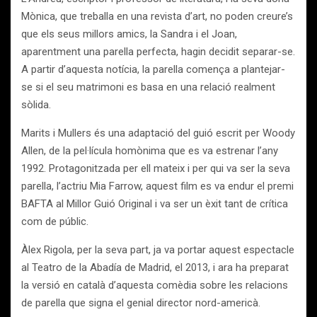
Mònica, que treballa en una revista d’art, no poden creure’s
que els seus millors amics, la Sandra i el Joan,
aparentment una parella perfecta, hagin decidit separar-se.
A partir d’aquesta notícia, la parella comença a plantejar-
se si el seu matrimoni es basa en una relació realment
sòlida.
Marits i Mullers és una adaptació del guió escrit per Woody
Allen, de la pel·lícula homònima que es va estrenar l’any
1992. Protagonitzada per ell mateix i per qui va ser la seva
parella, l’actriu Mia Farrow, aquest film es va endur el premi
BAFTA al Millor Guió Original i va ser un èxit tant de crítica
com de públic.
Àlex Rigola, per la seva part, ja va portar aquest espectacle
al Teatro de la Abadía de Madrid, el 2013, i ara ha preparat
la versió en català d’aquesta comèdia sobre les relacions
de parella que signa el genial director nord-americà.