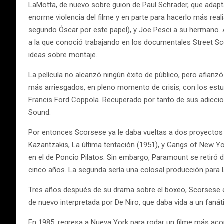
LaMotta, de nuevo sobre guion de Paul Schrader, que adapta
enorme violencia del filme y en parte para hacerlo más real
segundo Óscar por este papel), y Joe Pesci a su hermano.
a la que conoció trabajando en los documentales Street Sc
ideas sobre montaje.
La película no alcanzó ningún éxito de público, pero afia
más arriesgados, en pleno momento de crisis, con los estu
Francis Ford Coppola. Recuperado por tanto de sus adiccion
Sound.
Por entonces Scorsese ya le daba vueltas a dos proyectos qu
Kazantzakis, La última tentación (1951), y Gangs of New Yor
en el de Poncio Pilatos. Sin embargo, Paramount se retiró 
cinco años. La segunda sería una colosal producción para l
Tres años después de su drama sobre el boxeo, Scorsese es
de nuevo interpretada por De Niro, que daba vida a un faná
En 1985, regresa a Nueva York para rodar un filme más acor