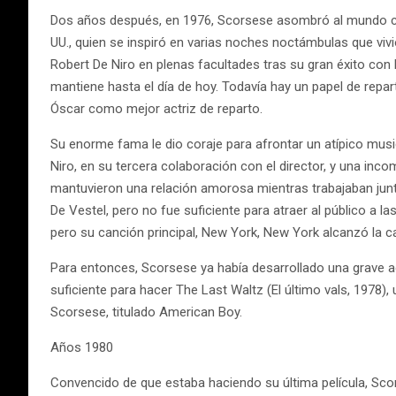
Dos años después, en 1976, Scorsese asombró al mundo con T
UU., quien se inspiró en varias noches noctámbulas que vivi
Robert De Niro en plenas facultades tras su gran éxito con E
mantiene hasta el día de hoy. Todavía hay un papel de repar
Óscar como mejor actriz de reparto.
Su enorme fama le dio coraje para afrontar un atípico mus
Niro, en su tercera colaboración con el director, y una inc
mantuvieron una relación amorosa mientras trabajaban jun
De Vestel, pero no fue suficiente para atraer al público a la
pero su canción principal, New York, New York alcanzó la ca
Para entonces, Scorsese ya había desarrollado una grave adi
suficiente para hacer The Last Waltz (El último vals, 1978
Scorsese, titulado American Boy.
Años 1980
Convencido de que estaba haciendo su última película, Scorse