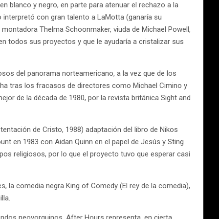
n blanco y negro, en parte para atenuar el rechazo a la
o interpretó con gran talento a LaMotta (ganaría su
la montadora Thelma Schoonmaker, viuda de Michael Powell,
 todos sus proyectos y que le ayudaría a cristalizar sus
rosos del panorama norteamericano, a la vez que de los
cha tras los fracasos de directores como Michael Cimino y
or de la década de 1980, por la revista británica Sight and
tentación de Cristo, 1988) adaptación del libro de Nikos
ount en 1983 con Aidan Quinn en el papel de Jesús y Sting
os religiosos, por lo que el proyecto tuvo que esperar casi
s, la comedia negra King of Comedy (El rey de la comedia),
lla.
ondos neoyorquinos. After Hours representa, en cierta