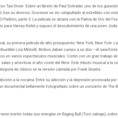
axi Driver. Sobre un libreto de Paul Schrader, uno de los guionista
ó tras su divorcio, Scorsese se vio catapultado al estrellato con es
l Padrino, parte II. La película se alzaría con la Palma de Oro del Fe
to para Harvey Keitel y supuso el descubrimiento de una joven Jodie
ical, su primera película de alto presupuesto: New York, New York.
ombustible Liza Minnelli. Ambos daban cuerpo a un dúo —él saxofonist
tos en varios espectáculos musicales. Contó con un gran trabajo d
s salas y amortizar el alto coste del filme. Este tributo musical a la
tegoría de clásico en la versión cantada por Frank Sinatra.
cción a la cocaína. Entre su adicción y la depresión provocada por 
), un documental bellamente fotografiado sobre un concierto de The 
se invirtió todas sus energías en Raging Bull (Toro salvaje), sobre la