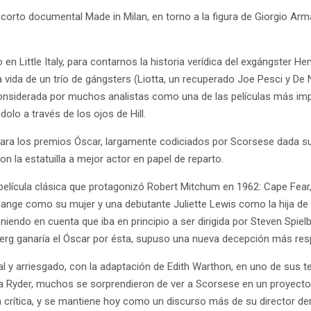
 corto documental Made in Milan, en torno a la figura de Giorgio Arma
Little Italy, para contarnos la historia verídica del exgángster Hen
a vida de un trío de gángsters (Liotta, un recuperado Joe Pesci y De 
Considerada por muchos analistas como una de las películas más imp
olo a través de los ojos de Hill.
a para los premios Óscar, largamente codiciados por Scorsese dada su
n la estatuilla a mejor actor en papel de reparto.
lícula clásica que protagonizó Robert Mitchum en 1962: Cape Fear, (
e como su mujer y una debutante Juliette Lewis como la hija de el
iendo en cuenta que iba en principio a ser dirigida por Steven Spielbe
berg ganaría el Óscar por ésta, supuso una nueva decepción más res
 y arriesgado, con la adaptación de Edith Warthon, en uno de sus t
na Ryder, muchos se sorprendieron de ver a Scorsese en un proyecto 
ón crítica, y se mantiene hoy como un discurso más de su director de