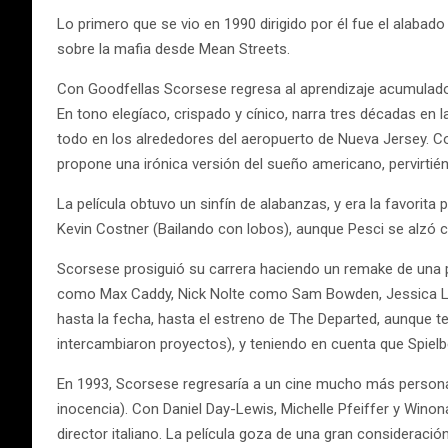
Lo primero que se vio en 1990 dirigido por él fue el alabado
sobre la mafia desde Mean Streets.
Con Goodfellas Scorsese regresa al aprendizaje acumulado en 
En tono elegíaco, crispado y cínico, narra tres décadas en l
todo en los alrededores del aeropuerto de Nueva Jersey. 
propone una irónica versión del sueño americano, pervirtiénd
La película obtuvo un sinfín de alabanzas, y era la favorit
Kevin Costner (Bailando con lobos), aunque Pesci se alzó co
Scorsese prosiguió su carrera haciendo un remake de una pe
como Max Caddy, Nick Nolte como Sam Bowden, Jessica Lang
hasta la fecha, hasta el estreno de The Departed, aunque ten
intercambiaron proyectos), y teniendo en cuenta que Spiel
En 1993, Scorsese regresaría a un cine mucho más personal
inocencia). Con Daniel Day-Lewis, Michelle Pfeiffer y Wino
director italiano. La película goza de una gran consideraci