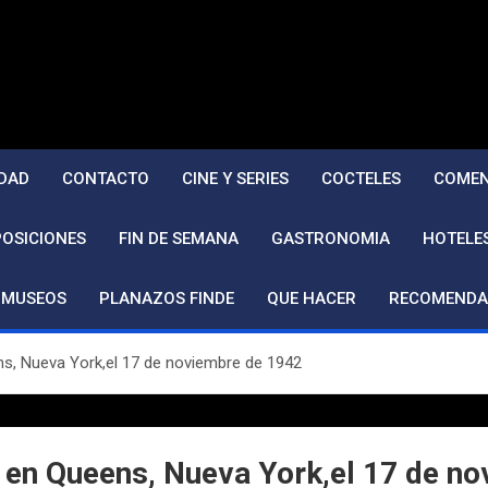
DAD
CONTACTO
CINE Y SERIES
COCTELES
COMEN
POSICIONES
FIN DE SEMANA
GASTRONOMIA
HOTELE
MUSEOS
PLANAZOS FINDE
QUE HACER
RECOMENDA
s, Nueva York,el 17 de noviembre de 1942
 en Queens, Nueva York,el 17 de n