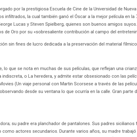
ado por la prestigiosa Escuela de Cine de la Universidad de Nueva Y
os infiltrados, la cual también ganó el Óscar a la mejor película en 
George Lucas y Steven Spielberg, quienes son buenos amigos suyos. A
bos de Oro por su «sobresaliente contribución al campo del entreteni
n sin fines de lucro dedicada a la preservación del material fílmico
lo que se nota en muchas de sus películas, que reflejan una crianza 
indiscreta, o La heredera, y admite estar obsesionado con las pelí
vies (Un viaje personal con Martin Scorsese a través de las pelíc
ervando desde su ventana lo que ocurría en la calle. Gran parte de 
adora; su padre era planchador de pantalones. Sus padres sicilianos
ijo como actores secundarios. Durante varios años, su madre trabajó