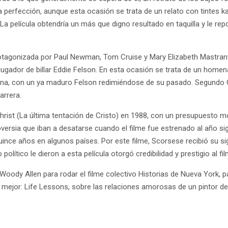
 perfección, aunque esta ocasión se trata de un relato con tintes ka
a película obtendría un más que digno resultado en taquilla y le repo
protagonizada por Paul Newman, Tom Cruise y Mary Elizabeth Mastrant
ugador de billar Eddie Felson. En esta ocasión se trata de un homenaj
iana, con un ya maduro Felson redimiéndose de su pasado. Segund
arrera.
rist (La última tentación de Cristo) en 1988, con un presupuesto mo
troversia que iban a desatarse cuando el filme fue estrenado al año s
uince años en algunos países. Por este filme, Scorsese recibió su s
lítico le dieron a esta película otorgó credibilidad y prestigio al fil
ody Allen para rodar el filme colectivo Historias de Nueva York, par
 mejor: Life Lessons, sobre las relaciones amorosas de un pintor dep