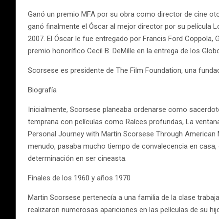
Ganó un premio MFA por su obra como director de cine otorg
ganó finalmente el Óscar al mejor director por su película L
2007. El Óscar le fue entregado por Francis Ford Coppola, 
premio honorífico Cecil B. DeMille en la entrega de los Glo
Scorsese es presidente de The Film Foundation, una fundació
Biografía
Inicialmente, Scorsese planeaba ordenarse como sacerdote, 
temprana con películas como Raíces profundas, La ventana 
Personal Journey with Martin Scorsese Through American Mo
menudo, pasaba mucho tiempo de convalecencia en casa, obs
determinación en ser cineasta.
Finales de los 1960 y años 1970
Martin Scorsese pertenecía a una familia de la clase trabaj
realizaron numerosas apariciones en las películas de su h