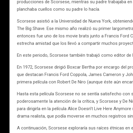
producciones de Scorsese, mientras su padre trabajaba en 
planchaba cuellos como su padre lo hacía.
Scorsese asistió a la Universidad de Nueva York, obteniend
The Big Shave. Ese mismo año realizó su primer largometraj
entonces fue uno de los movie brats junto a Francis Ford C
estrecha amistad que los llevó a compartir muchos proyec
En este periodo, Scorsese también trabajó como editor de l
En 1972, Scorsese dirigió Boxcar Bertha por encargo del p
que destacan Francis Ford Coppola, James Cameron y John 
primera película con Robert De Niro (aunque éste aún encar
Hasta esta película Scorsese no se sentía satisfecho con su 
poderosamente la atención de la crítica, y Scorsese y De N
para dirigirla en la película Alice Doesn’t Live Here Anymor
drama realista, que podía moverse en muchos registros sin
A continuación, Scorsese exploraría sus raíces étnicas en 