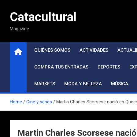
Saltar
al
Catacultural
contenido
Magazine
QUIÉNES SOMOS
ACTIVIDADES
ACTUALI
COMPRA TUS ENTRADAS
DEPORTES
EX
MARKETS
MODA Y BELLEZA
MÚSICA
Home
Cine y series
Martin Charles Scorsese nació en Queen
Martin Charles Scorsese nació