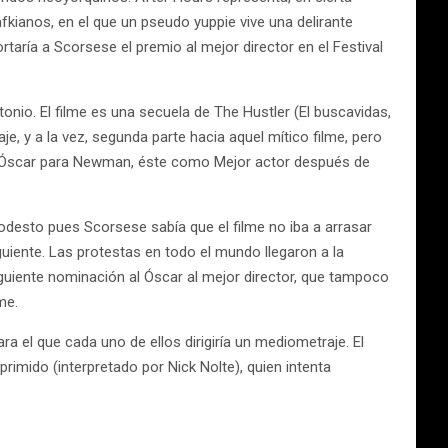
fkianos, en el que un pseudo yuppie vive una delirante
rtaría a Scorsese el premio al mejor director en el Festival
onio. El filme es una secuela de The Hustler (El buscavidas,
e, y a la vez, segunda parte hacia aquel mítico filme, pero
o Óscar para Newman, éste como Mejor actor después de
desto pues Scorsese sabía que el filme no iba a arrasar
iguiente. Las protestas en todo el mundo llegaron a la
iguiente nominación al Óscar al mejor director, que tampoco
me.
a el que cada uno de ellos dirigiría un mediometraje. El
rimido (interpretado por Nick Nolte), quien intenta