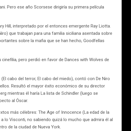
ni. Pero ese año Scorsese dirigiría su primera película
ry Hill, interpretado por el entonces emergente Ray Liotta.
Niro) que trabajan para una familia siciliana asentada sobre
ortantes sobre la mafia que se han hecho, Goodfellas
 cinefilia, pero perdió en favor de Dances with Wolves de
El cabo del terror, El cabo del miedo), contó con De Niro
los. Resultó el mayor éxito económico de su director
rg mientras él haría La lista de Schindler (luego se
pecto al Óscar.
extos más célebres: The Age of Innocence (La edad de la
a lo Visconti, no sabiendo quizá lo mucho que admira él al
ntro de la ciudad de Nueva York.