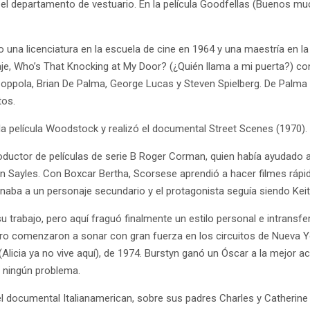
el departamento de vestuario. En la película Goodfellas (Buenos mu
o una licenciatura en la escuela de cine en 1964 y una maestría en l
e, Who’s That Knocking at My Door? (¿Quién llama a mi puerta?) con
oppola, Brian De Palma, George Lucas y Steven Spielberg. De Palma fu
tos.
a película Woodstock y realizó el documental Street Scenes (1970).
roductor de películas de serie B Roger Corman, quien había ayudado
Sayles. Con Boxcar Bertha, Scorsese aprendió a hacer filmes rápid
naba a un personaje secundario y el protagonista seguía siendo Keite
trabajo, pero aquí fraguó finalmente un estilo personal e intransferib
iro comenzaron a sonar con gran fuerza en los circuitos de Nueva Yo
e (Alicia ya no vive aquí), de 1974. Burstyn ganó un Óscar a la mejor 
 ningún problema.
el documental Italianamerican, sobre sus padres Charles y Catherine