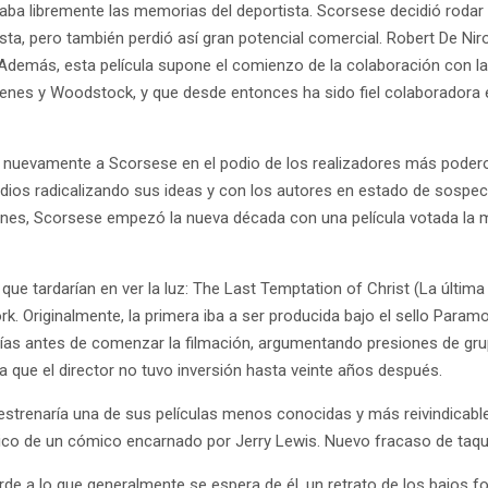
ba libremente las memorias del deportista. Scorsese decidió rodar e
ista, pero también perdió así gran potencial comercial. Robert De Nir
 Además, esta película supone el comienzo de la colaboración con 
enes y Woodstock, y que desde entonces ha sido fiel colaboradora en
nzó nuevamente a Scorsese en el podio de los realizadores más pode
dios radicalizando sus ideas y con los autores en estado de sospe
es, Scorsese empezó la nueva década con una película votada la mej
e tardarían en ver la luz: The Last Temptation of Christ (La última 
k. Originalmente, la primera iba a ser producida bajo el sello Param
días antes de comenzar la filmación, argumentando presiones de grup
a que el director no tuvo inversión hasta veinte años después.
trenaría una de sus películas menos conocidas y más reivindicable
tico de un cómico encarnado por Jerry Lewis. Nuevo fracaso de taqui
de a lo que generalmente se espera de él, un retrato de los bajos f