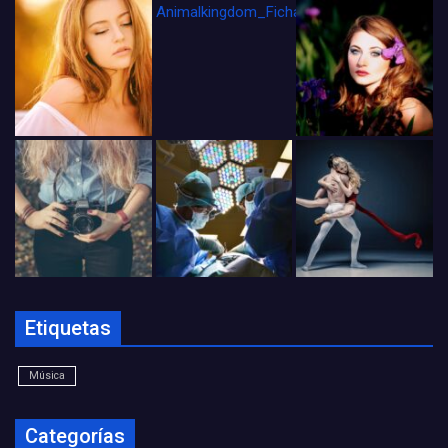
Animalkingdom_FichaCine
Etiquetas
Música
Categorías