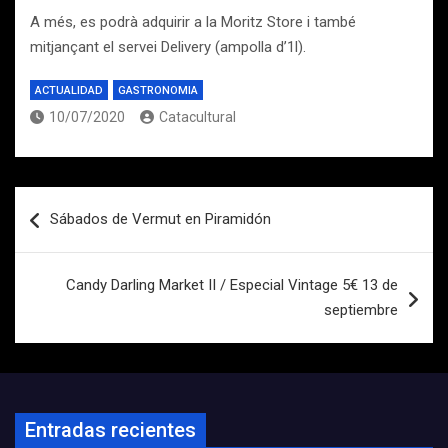
A més, es podrà adquirir a la Moritz Store i també
mitjançant el servei Delivery (ampolla d’1l).
ACTUALIDAD
GASTRONOMIA
10/07/2020
Catacultural
Navegación
Sábados de Vermut en Piramidón
de
entradas
Candy Darling Market II / Especial Vintage 5€ 13 de
septiembre
Entradas recientes