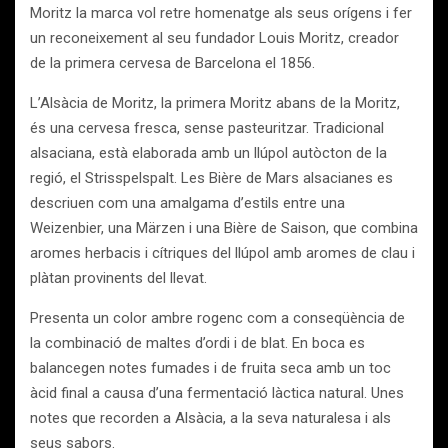
Moritz la marca vol retre homenatge als seus orígens i fer
un reconeixement al seu fundador Louis Moritz, creador
de la primera cervesa de Barcelona el 1856.
L’Alsàcia de Moritz, la primera Moritz abans de la Moritz,
és una cervesa fresca, sense pasteuritzar. Tradicional
alsaciana, està elaborada amb un llúpol autòcton de la
regió, el Strisspelspalt. Les Bière de Mars alsacianes es
descriuen com una amalgama d’estils entre una
Weizenbier, una Märzen i una Bière de Saison, que combina
aromes herbacis i cítriques del llúpol amb aromes de clau i
plàtan provinents del llevat.
Presenta un color ambre rogenc com a conseqüència de
la combinació de maltes d’ordi i de blat. En boca es
balancegen notes fumades i de fruita seca amb un toc
àcid final a causa d’una fermentació làctica natural. Unes
notes que recorden a Alsàcia, a la seva naturalesa i als
seus sabors.