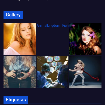
Gallery
Animalkingdom_FichaCine
Etiquetas