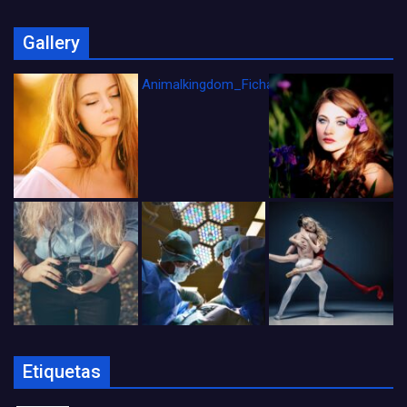
Gallery
Animalkingdom_FichaCine
Etiquetas