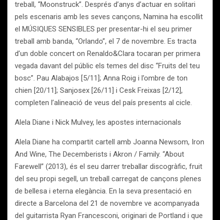
treball, “Moonstruck”. Després d’anys d’actuar en solitari
pels escenaris amb les seves cançons, Namina ha escollit
el MÚSIQUES SENSIBLES per presentar-hi el seu primer
treball amb banda, “Orlando”, el 7 de novembre. Es tracta
d’un doble concert on Renaldo&Clara tocaran per primera
vegada davant del públic els temes del disc “Fruits del teu
bosc”. Pau Alabajos [5/11]; Anna Roig i l’ombre de ton
chien [20/11]; Sanjosex [26/11] i Cesk Freixas [2/12],
completen l’alineació de veus del país presents al cicle.
Alela Diane i Nick Mulvey, les apostes internacionals
Alela Diane ha compartit cartell amb Joanna Newsom, Iron
And Wine, The Decemberists i Akron / Family. “About
Farewell” (2013), és el seu darrer treballar discogràfic, fruit
del seu propi segell, un treball carregat de cançons plenes
de bellesa i eterna elegància. En la seva presentació en
directe a Barcelona del 21 de novembre ve acompanyada
del guitarrista Ryan Francesconi, originari de Portland i que