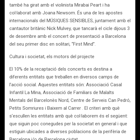
també ha girat amb el violinista Mirabai Peart i ha
col·laborat amb Joana Newsom. És una de les apostes
internacionals del MÚSIQUES SENSIBLES, juntament amb el
cantautor britànic Nick Mulvey, que tancarà el cicle dijous 3
de desembre amb el concert de presentació a Barcelona
del seu primer disc en solitari, “First Mind”.
Cultura i societat, els motors del projecte
El 10% de la recaptació dels concerts es destina a
diferents entitats que treballen en diversos camps de
l’acció social. Aquestes entitats són: Associació Casal
Infantil La Mina, Associació de Familiars de Malalts
Mentals del Barcelonès Nord, Centre de Serveis Can Pedró,
Petits Somriures i Baixem al Carrer . El criteri amb què
s’escullen les entitats amb què col·laborem és el següent:
que siguin poc conegudes per la societat en general i que
estiguin ubicades a diverses poblacions de la perifèria de
Barcelona i/o de Barcelona ciutat.