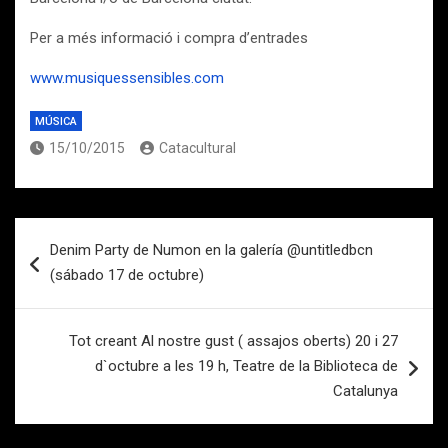
Per a més informació i compra d’entrades
www.musiquessensibles.com
MÚSICA
15/10/2015
Catacultural
Navegación
Denim Party de Numon en la galería @untitledbcn
de
(sábado 17 de octubre)
entradas
Tot creant Al nostre gust ( assajos oberts) 20 i 27
d`octubre a les 19 h, Teatre de la Biblioteca de
Catalunya