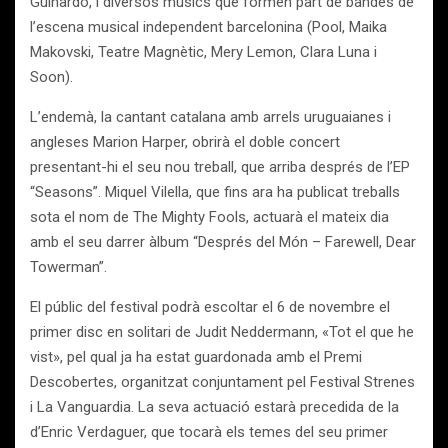
Guinardó, i diversos músics que formen part de bandes de
l’escena musical independent barcelonina (Pool, Maika
Makovski, Teatre Magnètic, Mery Lemon, Clara Luna i
Soon).
L’endemà, la cantant catalana amb arrels uruguaianes i
angleses Marion Harper, obrirà el doble concert
presentant-hi el seu nou treball, que arriba després de l’EP
“Seasons”. Miquel Vilella, que fins ara ha publicat treballs
sota el nom de The Mighty Fools, actuarà el mateix dia
amb el seu darrer àlbum “Després del Món – Farewell, Dear
Towerman”.
El públic del festival podrà escoltar el 6 de novembre el
primer disc en solitari de Judit Neddermann, «Tot el que he
vist», pel qual ja ha estat guardonada amb el Premi
Descobertes, organitzat conjuntament pel Festival Strenes
i La Vanguardia. La seva actuació estarà precedida de la
d’Enric Verdaguer, que tocarà els temes del seu primer