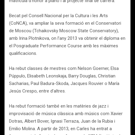
matrícula d’honor a piano i al projecte final de carrera.
Becat pel Consell Nacional per la Cultura i les Arts
(CoNCA), va ampliar la seva formació en el Conservatori
de Moscou (Tchaikovsky Moscow State Conservatory),
amb Irina Plotnikova, on l’any 2013 va obtenir el diploma en
el Posgraduate Performance Course amb les màximes
qualificacions.
Ha rebut classes de mestres com Nelson Goerner, Elsa
Púppulo, Elisabeth Leonskaja, Barry Douglas, Christian
Sacharias, Paul Badura-Skoda, Jacques Rouvier o María
Jesús Crespo, entre d’altres.
Ha rebut formació també en les matèries de jazz i
improvisació de música clàssica amb músics com Xavier
Dotras, Albert Bover, Ignasi Terraza, Juan de la Rubia i
Emilio Molina. A partir de 2013, en Carles ha entrat a