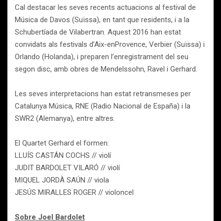
Cal destacar les seves recents actuacions al festival de
Música de Davos (Suïssa), en tant que residents, i a la
Schubertíada de Vilabertran. Aquest 2016 han estat
convidats als festivals d’Aix-enProvence, Verbier (Suïssa) i
Orlando (Holanda), i preparen l’enregistrament del seu
segon disc, amb obres de Mendelssohn, Ravel i Gerhard.
Les seves interpretacions han estat retransmeses per
Catalunya Música, RNE (Radio Nacional de España) i la
SWR2 (Alemanya), entre altres.
El Quartet Gerhard el formen:
LLUÍS CASTÁN COCHS // violí
JUDIT BARDOLET VILARÓ // violí
MIQUEL JORDÀ SAÚN // viola
JESÚS MIRALLES ROGER // violoncel
Sobre Joel Bardolet