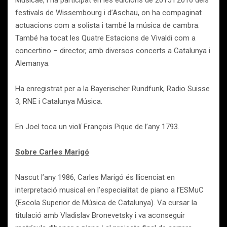
Musicae, i ha participat en les edicions de 2015 i 2016 dels
festivals de Wissembourg i d’Aschau, on ha compaginat
actuacions com a solista i també la música de cambra.
També ha tocat les Quatre Estacions de Vivaldi com a
concertino – director, amb diversos concerts a Catalunya i
Alemanya.
Ha enregistrat per a la Bayerischer Rundfunk, Radio Suisse
3, RNE i Catalunya Música.
En Joel toca un violí François Pique de l’any 1793.
Sobre Carles Marigó
Nascut l’any 1986, Carles Marigó és llicenciat en
interpretació musical en l’especialitat de piano a l’ESMuC
(Escola Superior de Música de Catalunya). Va cursar la
titulació amb Vladislav Bronevetsky i va aconseguir