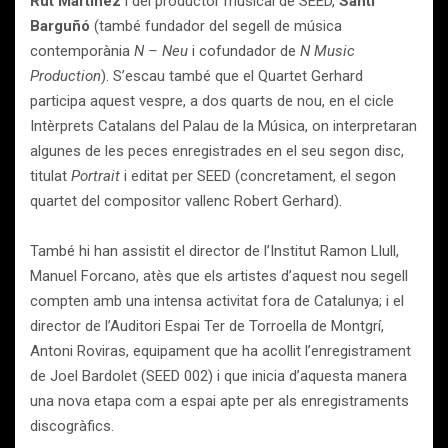
Rut Martínez
i del productor musical de SEED,
Santi
Barguñó
(també fundador del segell de música
contemporània
N – Neu
i cofundador de
N Music
Production
). S’escau també que el Quartet Gerhard
participa aquest vespre, a dos quarts de nou, en el cicle
Intèrprets Catalans del Palau de la Música, on interpretaran
algunes de les peces enregistrades en el seu segon disc,
titulat
Portrait
i editat per SEED (concretament, el segon
quartet del compositor vallenc Robert Gerhard).
També hi han assistit el director de l’Institut Ramon Llull,
Manuel Forcano, atès que els artistes d’aquest nou segell
compten amb una intensa activitat fora de Catalunya; i el
director de l’Auditori Espai Ter de Torroella de Montgrí,
Antoni Roviras, equipament que ha acollit l’enregistrament
de Joel Bardolet (SEED 002) i que inicia d’aquesta manera
una nova etapa com a espai apte per als enregistraments
discogràfics.