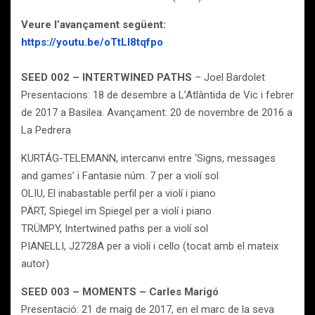
Veure l’avançament següent:
https://youtu.be/oTtLl8tqfpo
SEED 002 – INTERTWINED PATHS
– Joel Bardolet
Presentacions: 18 de desembre a L’Atlàntida de Vic i febrer
de 2017 a Basilea. Avançament: 20 de novembre de 2016 a
La Pedrera
KURTÁG-TELEMANN, intercanvi entre ‘Signs, messages
and games’ i Fantasie núm. 7 per a violí sol
OLIU, El inabastable perfil per a violí i piano
PÄRT, Spiegel im Spiegel per a violí i piano
TRÜMPY, Intertwined paths per a violí sol
PIANELLI, J2728A per a violí i cello (tocat amb el mateix
autor)
SEED 003 – MOMENTS – Carles Marigó
Presentació: 21 de maig de 2017, en el marc de la seva