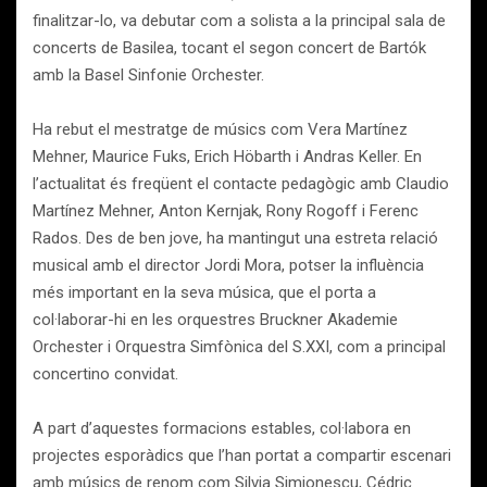
finalitzar-lo, va debutar com a solista a la principal sala de
concerts de Basilea, tocant el segon concert de Bartók
amb la Basel Sinfonie Orchester.
Ha rebut el mestratge de músics com Vera Martínez
Mehner, Maurice Fuks, Erich Höbarth i Andras Keller. En
l’actualitat és freqüent el contacte pedagògic amb Claudio
Martínez Mehner, Anton Kernjak, Rony Rogoff i Ferenc
Rados. Des de ben jove, ha mantingut una estreta relació
musical amb el director Jordi Mora, potser la influència
més important en la seva música, que el porta a
col·laborar-hi en les orquestres Bruckner Akademie
Orchester i Orquestra Simfònica del S.XXI, com a principal
concertino convidat.
A part d’aquestes formacions estables, col·labora en
projectes esporàdics que l’han portat a compartir escenari
amb músics de renom com Silvia Simionescu, Cédric