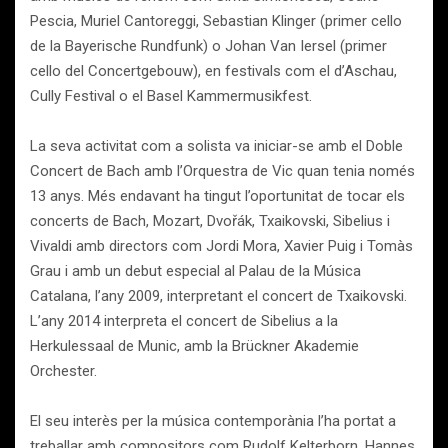
Pescia, Muriel Cantoreggi, Sebastian Klinger (primer cello
de la Bayerische Rundfunk) o Johan Van Iersel (primer
cello del Concertgebouw), en festivals com el d’Aschau,
Cully Festival o el Basel Kammermusikfest.
La seva activitat com a solista va iniciar-se amb el Doble
Concert de Bach amb l’Orquestra de Vic quan tenia només
13 anys. Més endavant ha tingut l’oportunitat de tocar els
concerts de Bach, Mozart, Dvořák, Txaikovski, Sibelius i
Vivaldi amb directors com Jordi Mora, Xavier Puig i Tomàs
Grau i amb un debut especial al Palau de la Música
Catalana, l’any 2009, interpretant el concert de Txaikovski.
L’any 2014 interpreta el concert de Sibelius a la
Herkulessaal de Munic, amb la Brückner Akademie
Orchester.
El seu interès per la música contemporània l’ha portat a
treballar amb compositors com Rudolf Kelterborn, Hannes