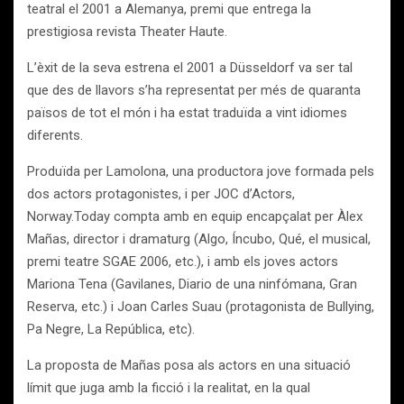
teatral el 2001 a Alemanya, premi que entrega la
prestigiosa revista Theater Haute.
L’èxit de la seva estrena el 2001 a Düsseldorf va ser tal
que des de llavors s’ha representat per més de quaranta
països de tot el món i ha estat traduïda a vint idiomes
diferents.
Produïda per Lamolona, una productora jove formada pels
dos actors protagonistes, i per JOC d’Actors,
Norway.Today compta amb en equip encapçalat per Àlex
Mañas, director i dramaturg (Algo, Íncubo, Qué, el musical,
premi teatre SGAE 2006, etc.), i amb els joves actors
Mariona Tena (Gavilanes, Diario de una ninfómana, Gran
Reserva, etc.) i Joan Carles Suau (protagonista de Bullying,
Pa Negre, La República, etc).
La proposta de Mañas posa als actors en una situació
límit que juga amb la ficció i la realitat, en la qual