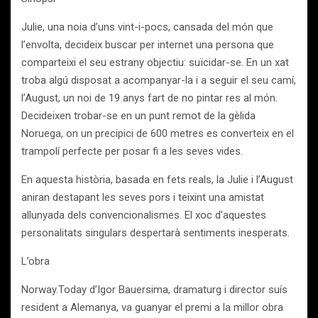
Julie, una noia d’uns vint-i-pocs, cansada del món que
l’envolta, decideix buscar per internet una persona que
comparteixi el seu estrany objectiu: suïcidar-se. En un xat
troba algú disposat a acompanyar-la i a seguir el seu camí,
l’August, un noi de 19 anys fart de no pintar res al món.
Decideixen trobar-se en un punt remot de la gèlida
Noruega, on un precipici de 600 metres es converteix en el
trampolí perfecte per posar fi a les seves vides.
En aquesta història, basada en fets reals, la Julie i l’August
aniran destapant les seves pors i teixint una amistat
allunyada dels convencionalismes. El xoc d’aquestes
personalitats singulars despertarà sentiments inesperats.
L’obra
Norway.Today d’Igor Bauersima, dramaturg i director suís
resident a Alemanya, va guanyar el premi a la millor obra