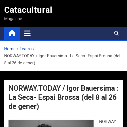
Saltar
Catacultural
al
contenido
Magazine
Home
Teatro
NORWAY.TODAY / Igor Bauersima : La Seca- Espai Brossa (del
8 al 26 de gener)
NORWAY.TODAY / Igor Bauersima :
La Seca- Espai Brossa (del 8 al 26
de gener)
NORWAY.