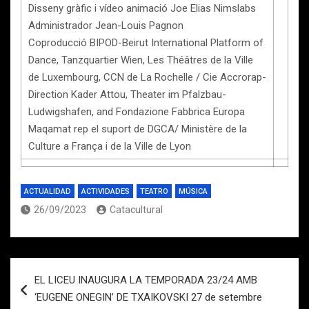
Disseny gràfic i vídeo animació Joe Elias Nimslabs
Administrador Jean-Louis Pagnon
Coproducció BIPOD-Beirut International Platform of
Dance, Tanzquartier Wien, Les Théâtres de la Ville
de Luxembourg, CCN de La Rochelle / Cie Accrorap-
Direction Kader Attou, Theater im Pfalzbau-
Ludwigshafen, and Fondazione Fabbrica Europa
Maqamat rep el suport de DGCA/ Ministère de la
Culture a França i de la Ville de Lyon
ACTUALIDAD
ACTIVIDADES
TEATRO
MÚSICA
26/09/2023
Catacultural
Navegación
EL LICEU INAUGURA LA TEMPORADA 23/24 AMB
de
‘EUGENE ONEGIN’ DE TXAIKOVSKI 27 de setembre