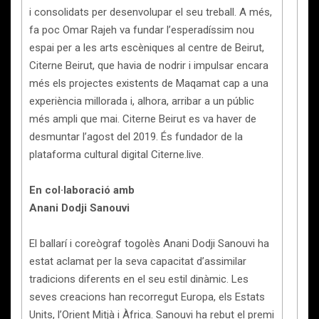
i consolidats per desenvolupar el seu treball. A més,
fa poc Omar Rajeh va fundar l’esperadíssim nou
espai per a les arts escèniques al centre de Beirut,
Citerne Beirut, que havia de nodrir i impulsar encara
més els projectes existents de Maqamat cap a una
experiència millorada i, alhora, arribar a un públic
més ampli que mai. Citerne Beirut es va haver de
desmuntar l’agost del 2019. És fundador de la
plataforma cultural digital Citerne.live.
En col·laboració amb
Anani Dodji Sanouvi
El ballarí i coreògraf togolès Anani Dodji Sanouvi ha
estat aclamat per la seva capacitat d’assimilar
tradicions diferents en el seu estil dinàmic. Les
seves creacions han recorregut Europa, els Estats
Units, l’Orient Mitjà i Àfrica. Sanouvi ha rebut el premi