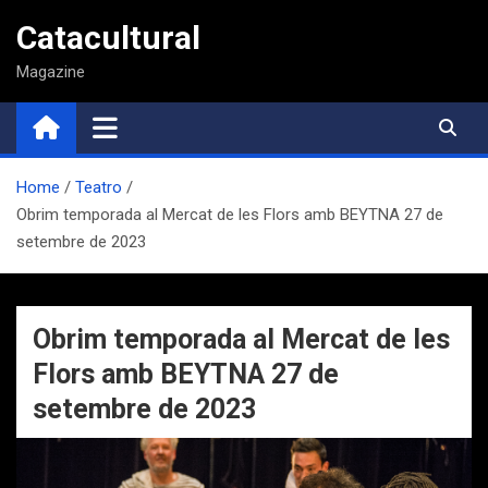
Saltar
Catacultural
al
contenido
Magazine
Home
Teatro
Obrim temporada al Mercat de les Flors amb BEYTNA 27 de
setembre de 2023
Obrim temporada al Mercat de les
Flors amb BEYTNA 27 de
setembre de 2023