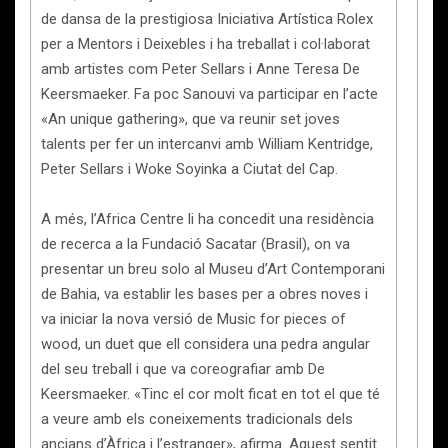
de dansa de la prestigiosa Iniciativa Artística Rolex
per a Mentors i Deixebles i ha treballat i col·laborat
amb artistes com Peter Sellars i Anne Teresa De
Keersmaeker. Fa poc Sanouvi va participar en l’acte
«An unique gathering», que va reunir set joves
talents per fer un intercanvi amb William Kentridge,
Peter Sellars i Woke Soyinka a Ciutat del Cap.
A més, l’Africa Centre li ha concedit una residència
de recerca a la Fundació Sacatar (Brasil), on va
presentar un breu solo al Museu d’Art Contemporani
de Bahia, va establir les bases per a obres noves i
va iniciar la nova versió de Music for pieces of
wood, un duet que ell considera una pedra angular
del seu treball i que va coreografiar amb De
Keersmaeker. «Tinc el cor molt ficat en tot el que té
a veure amb els coneixements tradicionals dels
ancians d’Àfrica i l’estranger», afirma. Aquest sentit