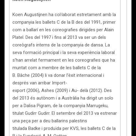
Koen Augustijnen ha col·laborat estretament amb la
companyia les ballets C de la B des del 1991, primer
com a ballarí en les coreografies dirigides per Alain
Platel. Des del 1997 i fins al 2013 va ser un dels
coreògrafs interns de la companyia de dansa. La
seva formació principal i la seva experiència laboral
s’han arrelat fermament en les coreografies que ha
muntat com a membre de les ballets C de la
B. Bâche (2004) li va donar l’èxit internacional i
després van arribar Import-
export (2006), Ashes (2009) i Au- delà (2012). Des
del 2013 és autònom i a Austràlia ha dirigit un solo
per a Dalisa Pigram, de la companyia Marrugeku,
titulat Gudirr Gudirr. El setembre del 2013 va estrenar
una peça per a deu ballarins palestins
titulada Badke i produïda per KVS, les ballets C de la
B i la Fundació A. M. Qattan.