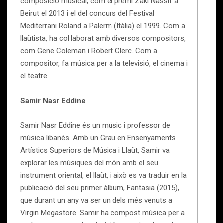
composició musical, com el premi Zaki Nassif a
Beirut el 2013 i el del concurs del Festival
Mediterrani Roland a Palerm (Itàlia) el 1999. Com a
llaütista, ha col·laborat amb diversos compositors,
com Gene Coleman i Robert Clerc. Com a
compositor, fa música per a la televisió, el cinema i
el teatre.
Samir Nasr Eddine
Samir Nasr Eddine és un músic i professor de
música libanès. Amb un Grau en Ensenyaments
Artístics Superiors de Música i Llaüt, Samir va
explorar les músiques del món amb el seu
instrument oriental, el llaüt, i això es va traduir en la
publicació del seu primer àlbum, Fantasia (2015),
que durant un any va ser un dels més venuts a
Virgin Megastore. Samir ha compost música per a