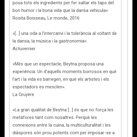
posa tots els ingredients per fer saltar els taps del
bon humor i la bona vida que la dansa vehicula».
Rosita Boisseau, Le monde, 2016
«[…] una oda a l’intercanvi i la tolerància al voltant de
la dansa, la música i la gastronomia».
Actuvernier
«Més que un espectacle, Beytna proposa una
experiència. Un d’aquells moments borrosos en què
l’art i la vida es barregen, en què els artistes i els
espectadors es mesclen».
La Gruyère
«La gran qualitat de Beytna […] és que no força les
metàfores tant com nosaltres. Perquè les
connexions entre la cuina, la multiculturalitat i les
diàspores són prou potents com per imposar-se a