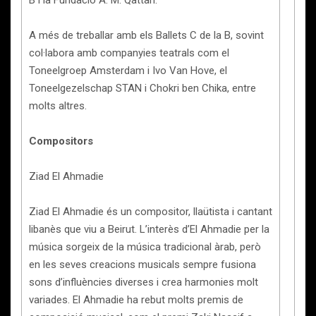
A més de treballar amb els Ballets C de la B, sovint
col·labora amb companyies teatrals com el
Toneelgroep Amsterdam i Ivo Van Hove, el
Toneelgezelschap STAN i Chokri ben Chika, entre
molts altres.
Compositors
Ziad El Ahmadie
Ziad El Ahmadie és un compositor, llaütista i cantant
libanès que viu a Beirut. L’interès d’El Ahmadie per la
música sorgeix de la música tradicional àrab, però
en les seves creacions musicals sempre fusiona
sons d’influències diverses i crea harmonies molt
variades. El Ahmadie ha rebut molts premis de