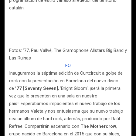
programación de estilo variado alrededor del territorio
catalán.
Fotos: ’77, Pau Vallvé, The Gramophone Allstars Big Band y
Las Ruinas
FO
Inauguramos la séptima edición de Curtcircuit a golpe de
rock con la presentación en Barcelona del nuevo disco
de
’77 [Seventy Seven]
,
‘Bright Gloom’, ¡será la primera
vez que lo presenten en una sala en nuestro
país!. Esperábamos impacientes el nuevo trabajo de los
hermanos Valeta y nos entusiasma que su nuevo trabajo
sea un álbum de hard rock, además, producido por Raúl
Refree. Compartirán escenario con
The Mothercrow
,
grupo nacido en Barcelona en el 2015 que con su blues,