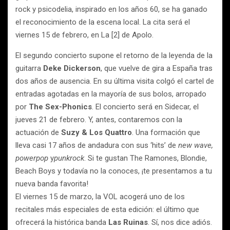
rock y psicodelia, inspirado en los años 60, se ha ganado
el reconocimiento de la escena local. La cita será el
viernes 15 de febrero, en La [2] de Apolo.
El segundo concierto supone el retorno de la leyenda de la
guitarra
Deke Dickerson
, que vuelve de gira a España tras
dos años de ausencia. En su última visita colgó el cartel de
entradas agotadas en la mayoría de sus bolos, arropado
por
The Sex-Phonics
. El concierto será en Sidecar, el
jueves 21 de febrero. Y, antes, contaremos con la
actuación de
Suzy & Los Quattro
. Una formación que
lleva casi 17 años de andadura con sus ‘hits’ de
new wave,
powerpop
y
punkrock
. Si te gustan The Ramones, Blondie,
Beach Boys y todavía no la conoces, ¡te presentamos a tu
nueva banda favorita!
El viernes 15 de marzo, la VOL acogerá uno de los
recitales más especiales de esta edición: el último que
ofrecerá la histórica banda
Las Ruinas
. Sí, nos dice adiós.