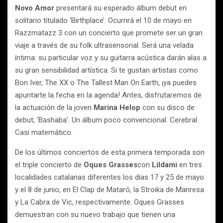
Novo Amor
presentará su esperado álbum debut en
solitario titulado ‘Birthplace’. Ocurrirá el 10 de mayo en
Razzmatazz 3 con un concierto que promete ser un gran
viaje a través de su folk ultrasensorial. Será una velada
íntima: su particular voz y su guitarra acústica darán alas a
su gran sensibilidad artística. Si te gustan artistas como
Bon Iver, The XX o The Tallest Man On Earth, ¡ya puedes
apuntarte la fecha en la agenda! Antes, disfrutaremos de
la actuación de la joven
Marina Helop
con su disco de
debut, ‘Bashaba’. Un álbum poco convencional. Cerebral.
Casi matemático.
De los últimos conciertos de esta primera temporada son
el triple concierto de
Oques Grasses
con
Lildami
en tres
localidades catalanas diferentes los días 17 y 25 de mayo
y el 8 de junio, en El Clap de Mataró, la Stroika de Manresa
y La Cabra de Vic, respectivamente. Oques Grasses
demuestran con su nuevo trabajo que tienen una