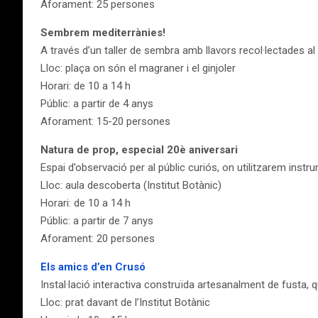
Aforament: 25 persones
Sembrem mediterrànies!
A través d’un taller de sembra amb llavors recol·lectades al 
Lloc: plaça on són el magraner i el ginjoler
Horari: de 10 a 14 h
Públic: a partir de 4 anys
Aforament: 15-20 persones
Natura de prop, especial 20è aniversari
Espai d’observació per al públic curiós, on utilitzarem ins
Lloc: aula descoberta (Institut Botànic)
Horari: de 10 a 14 h
Públic: a partir de 7 anys
Aforament: 20 persones
Els amics d’en Crusó
Instal·lació interactiva construïda artesanalment de fusta, q
Lloc: prat davant de l’Institut Botànic