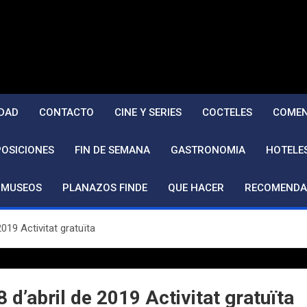
DAD
CONTACTO
CINE Y SERIES
COCTELES
COMEN
POSICIONES
FIN DE SEMANA
GASTRONOMIA
HOTELE
MUSEOS
PLANAZOS FINDE
QUE HACER
RECOMENDA
019 Activitat gratuïta
 d’abril de 2019 Activitat gratuïta