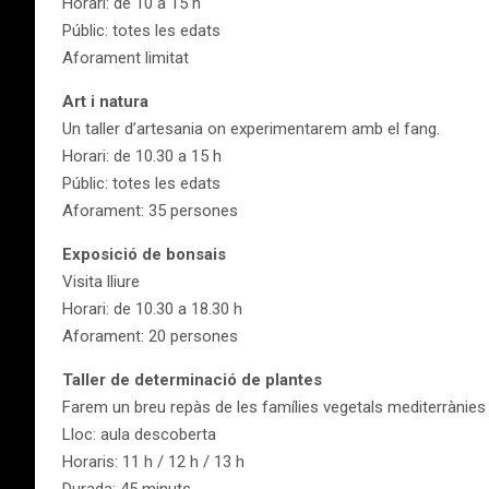
Horari: de 10 a 15 h
Públic: totes les edats
Aforament limitat
Art i natura
Un taller d’artesania on experimentarem amb el fang.
Horari: de 10.30 a 15 h
Públic: totes les edats
Aforament: 35 persones
Exposició de bonsais
Visita lliure
Horari: de 10.30 a 18.30 h
Aforament: 20 persones
Taller de determinació de plantes
Farem un breu repàs de les famílies vegetals mediterrànies 
Lloc: aula descoberta
Horaris: 11 h / 12 h / 13 h