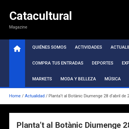
Saltar
al
Catacultural
contenido
Magazine
QUIÉNES SOMOS
ACTIVIDADES
ACTUALI
COMPRA TUS ENTRADAS
DEPORTES
EX
MARKETS
MODA Y BELLEZA
MÚSICA
Home
Actualidad
Planta’t al Botànic Diumenge 28 d’abril de 2
Planta’t al Botànic Diumenge 28