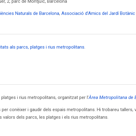
uer, 2, parc de Montjuïc, Barcelona
iències Naturals de Barcelona
,
Associació d’Amics del Jardí Botànic
vitats als parcs, platges i rius metropolitans
.
 platges i rius metropolitans, organitzat per l’
Àrea Metropolitana de 
r conèixer i gaudir dels espais metropolitans. Hi trobareu tallers, vis
s valors dels parcs, les platges i els rius metropolitans.