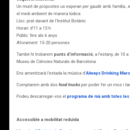
Un munt de propostes us esperan per gaudir amb família., en 
el medi ambient de manera lúdica.
Lloc: prat davant de l’Institut Botànic
Horari: d’11 a 15 h
Públic: fins als 6 anys
Aforament: 15-20 persones
També hi trobarem
punts d’informació
, a l’estany, de 10 
Museu de Ciències Naturals de Barcelona.
Ens amenitzarà l’estada la música d’
Always Drinking Mar
Comptarem amb dos
food trucks
per poder fer un mos i 
Podeu descarregar-vos el
programa de mà amb totes les a
Accessible a mobilitat reduïda