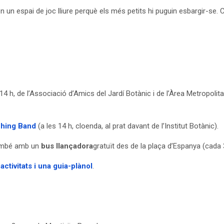
un espai de joc lliure perquè els més petits hi puguin esbargir-se. C
a 14 h, de l’Associació d’Amics del Jardí Botànic i de l’Àrea Metropolit
ching Band
(a les 14 h, cloenda, al prat davant de l’Institut Botànic).
també amb un
bus llançadora
gratuït des de la plaça d’Espanya (cada 
ctivitats i una guia-plànol
.