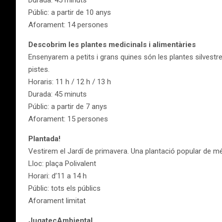
Durada: 45 minuts
Públic: a partir de 10 anys
Aforament: 14 persones
Descobrim les plantes medicinals i alimentàries
Ensenyarem a petits i grans quines són les plantes silvestre
pistes.
Horaris: 11 h / 12 h / 13 h
Durada: 45 minuts
Públic: a partir de 7 anys
Aforament: 15 persones
Plantada!
Vestirem el Jardí de primavera. Una plantació popular de m
Lloc: plaça Polivalent
Horari: d’11 a 14 h
Públic: tots els públics
Aforament limitat
JugatecAmbiental