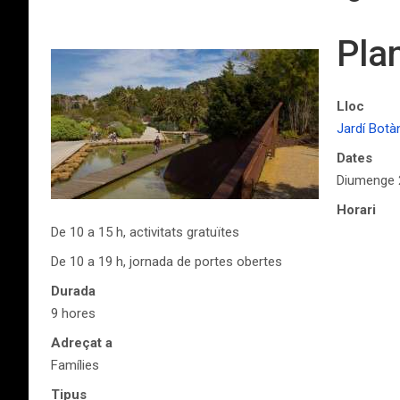
Plan
Lloc
Jardí Botà
Dates
Diumenge 2
Horari
De 10 a 15 h, activitats gratuïtes
De 10 a 19 h, jornada de portes obertes
Durada
9 hores
Adreçat a
Famílies
Tipus