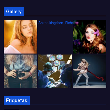
Gallery
Animalkingdom_FichaCine
Etiquetas