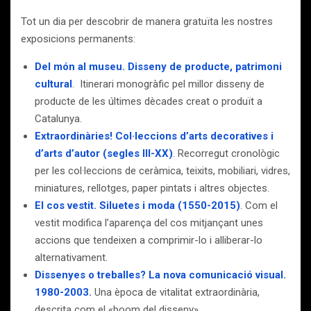
Tot un dia per descobrir de manera gratuïta les nostres
exposicions permanents:
Del món al museu. Disseny de producte, patrimoni
cultural
. Itinerari monogràfic pel millor disseny de
producte de les últimes dècades creat o produït a
Catalunya.
Extraordinàries! Col
·
leccions d’arts decoratives i
d’arts d’autor (segles III-XX)
. Recorregut cronològic
per les col·leccions de ceràmica, teixits, mobiliari, vidres,
miniatures, rellotges, paper pintats i altres objectes.
El cos vestit. Siluetes i moda (1550-2015)
.
Com el
vestit modifica l’aparença del cos mitjançant unes
accions que tendeixen a comprimir-lo i alliberar-lo
alternativament.
Dissenyes o treballes? La nova comunicació visual.
1980-2003.
Una època de vitalitat extraordinària,
descrita com el «boom del disseny».