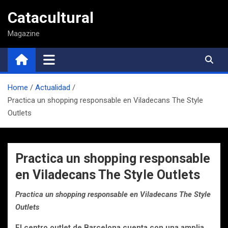
Saltar
Catacultural
al
contenido
Magazine
Home
Actualidad
Practica un shopping responsable en Viladecans The Style
Outlets
Practica un shopping responsable
en Viladecans The Style Outlets
Practica un shopping responsable en Viladecans The Style
Outlets
El centro outlet de Barcelona cuenta con una amplia