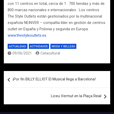
con 11 centros en total, cerca de 1 . 700 tiendas y más de
800 marcas nacionales e internacionales . Los centros
The Style Outlets están gestionados por la multinacional
española NEINVER – compañía líder en gestión de centros
outlet en España y Polonia y segunda en Europa .
www.thestyleoutlets.es
ACTUALIDAD
ACTIVIDADES
MODA Y BELLEZA
09/06/2021
Catacultural
Navegación
¡Por fin BILLY ELLIOT El Musical llega a Barcelona!
de
entradas
Liceu Vermut en la Plaça Reial