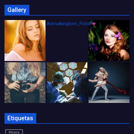
Gallery
Animalkingdom_FichaCine
Etiquetas
Música