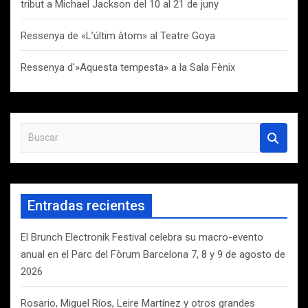
tribut a Michael Jackson del 10 al 21 de juny
Ressenya de «L’últim àtom» al Teatre Goya
Ressenya d'»Aquesta tempesta» a la Sala Fènix
B
u
s
c
a
Entradas recientes
r
El Brunch Electronik Festival celebra su macro-evento
anual en el Parc del Fòrum Barcelona 7, 8 y 9 de agosto de
2026
Rosario, Miguel Ríos, Leire Martínez y otros grandes