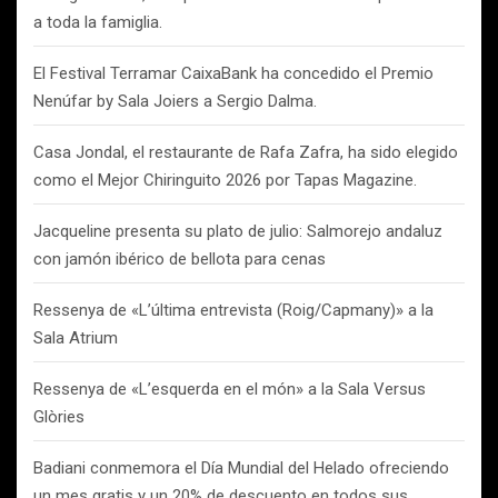
a toda la famiglia.
El Festival Terramar CaixaBank ha concedido el Premio
Nenúfar by Sala Joiers a Sergio Dalma.
Casa Jondal, el restaurante de Rafa Zafra, ha sido elegido
como el Mejor Chiringuito 2026 por Tapas Magazine.
Jacqueline presenta su plato de julio: Salmorejo andaluz
con jamón ibérico de bellota para cenas
Ressenya de «L’última entrevista (Roig/Capmany)» a la
Sala Atrium
Ressenya de «L’esquerda en el món» a la Sala Versus
Glòries
Badiani conmemora el Día Mundial del Helado ofreciendo
un mes gratis y un 20% de descuento en todos sus