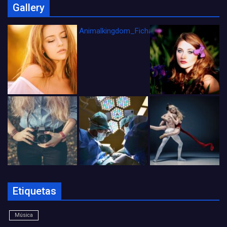
Gallery
Animalkingdom_FichaCine
Etiquetas
Música