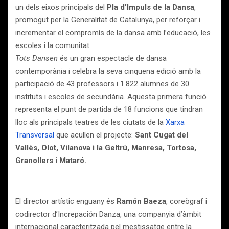
un dels eixos principals del
Pla d’Impuls de la Dansa
,
promogut per la Generalitat de Catalunya, per reforçar i
incrementar el compromís de la dansa amb l’educació, les
escoles i la comunitat.
Tots Dansen
és un gran espectacle de dansa
contemporània i celebra la seva cinquena edició amb la
participació de 43 professors i 1.822 alumnes de 30
instituts i escoles de secundària. Aquesta primera funció
representa el punt de partida de 18 funcions que tindran
lloc als principals teatres de les ciutats de la
Xarxa
Transversal
que acullen el projecte:
Sant Cugat del
Vallès, Olot, Vilanova i la Geltrú, Manresa, Tortosa,
Granollers i Mataró.
El director artístic enguany és
Ramón Baeza
, coreògraf i
codirector d’Increpación Danza, una companyia d’àmbit
internacional caracteritzada pel mestissatge entre la