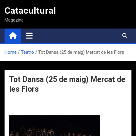
Saltar
Catacultural
al
contenido
Magazine
Home
Teatro
Tot Dansa (25 de maig) Mercat de les Flors
Tot Dansa (25 de maig) Mercat de
les Flors