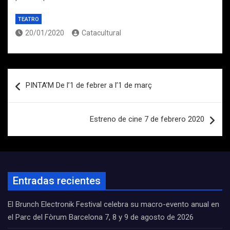
TEATRO
20/01/2020
Catacultural
Navegación
PINTA’M De l’1 de febrer a l’1 de març
de
entradas
Estreno de cine 7 de febrero 2020
Entradas recientes
El Brunch Electronik Festival celebra su macro-evento anual en
el Parc del Fòrum Barcelona 7, 8 y 9 de agosto de 2026