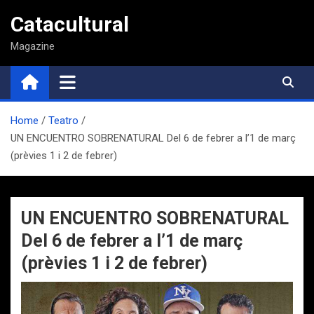
Saltar
Catacultural
al
contenido
Magazine
Home
Teatro
UN ENCUENTRO SOBRENATURAL Del 6 de febrer a l’1 de març
(prèvies 1 i 2 de febrer)
UN ENCUENTRO SOBRENATURAL
Del 6 de febrer a l’1 de març
(prèvies 1 i 2 de febrer)