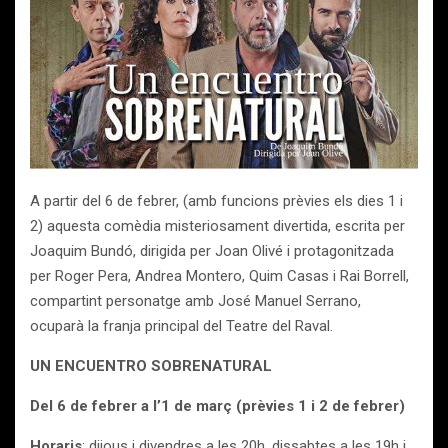
A partir del 6 de febrer, (amb funcions prèvies els dies 1 i
2) aquesta comèdia misteriosament divertida, escrita per
Joaquim Bundó, dirigida per Joan Olivé i protagonitzada
per Roger Pera, Andrea Montero, Quim Casas i Rai Borrell,
compartint personatge amb José Manuel Serrano,
ocuparà la franja principal del Teatre del Raval.
UN ENCUENTRO SOBRENATURAL
Del 6 de febrer a l’1 de març (prèvies 1 i 2 de febrer)
Horaris
: dijous i divendres a les 20h, dissabtes a les 19h i