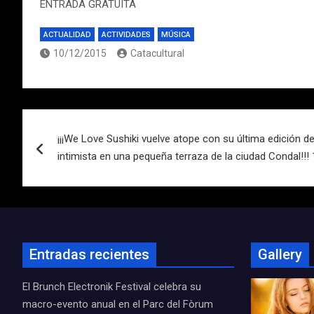
ENTRADA GRATUITA
ACTUALIDAD
ACTIVIDADES
MÚSICA
10/12/2015
Catacultural
Navegación
¡¡¡We Love Sushiki vuelve atope con su última edición d
de
intimista en una pequeña terraza de la ciudad Condal!!!
entradas
Entradas recientes
Gallery
El Brunch Electronik Festival celebra su
macro-evento anual en el Parc del Fòrum