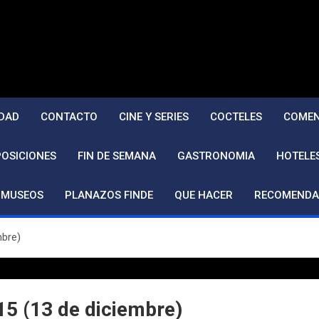
DAD
CONTACTO
CINE Y SERIES
COCTELES
COMEN
POSICIONES
FIN DE SEMANA
GASTRONOMIA
HOTELE
MUSEOS
PLANAZOS FINDE
QUE HACER
RECOMENDA
mbre)
15 (13 de diciembre)