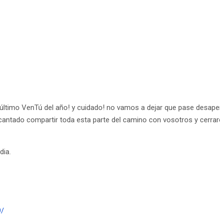
l último VenTú del año! y cuidado! no vamos a dejar que pase desape
antado compartir toda esta parte del camino con vosotros y cerra
dia.
9/