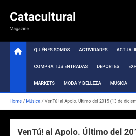
Saltar
al
Catacultural
contenido
Magazine
QUIÉNES SOMOS
ACTIVIDADES
ACTUALI
COMPRA TUS ENTRADAS
DEPORTES
EX
MARKETS
MODA Y BELLEZA
MÚSICA
Home
Música
VenTú! al Apolo. Último del 2015 (13 de dicie
VenTú! al Apolo. Último del 20