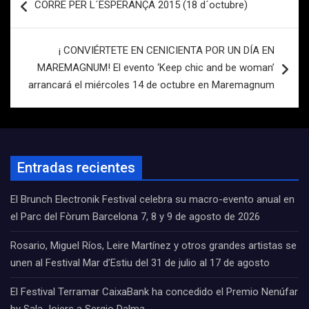
CORRE PER L´ESPERANÇA 2015 (18 d´octubre)
de
entradas
¡ CONVIÉRTETE EN CENICIENTA POR UN DÍA EN
MAREMAGNUM! El evento ‘Keep chic and be woman’
arrancará el miércoles 14 de octubre en Maremagnum
Entradas recientes
El Brunch Electronik Festival celebra su macro-evento anual en
el Parc del Fòrum Barcelona 7, 8 y 9 de agosto de 2026
Rosario, Miguel Ríos, Leire Martínez y otros grandes artistas se
unen al Festival Mar d’Estiu del 31 de julio al 17 de agosto
El Festival Terramar CaixaBank ha concedido el Premio Nenúfar