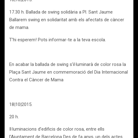
17.30 h. Ballada de swing solidària a Pl. Sant Jaume
Ballarem swing en solidaritat amb els afectats de càncer
de mama.
T’hi esperem! Pots informar-te a la teva escola.
En acabar la ballada de swing s’il·luminarà de color rosa la
Plaça Sant Jaume en commemoració del Dia Internacional
Contra el Càncer de Mama
18|10|2015.
20 h.
Il·luminacions d’edificis de color rosa, entre ells
l’Ajuntament de Barcelona Des de fa anys, un dels actes