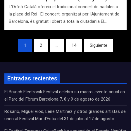
L’Orfeó Català ofereix el tradicional concert de nadales a
la plaça del Rei · El concert, organitzat per l’Ajuntament de
Barcelona, és gratuït i obert a tota la ciutadania El…
Navegación
1
2
…
14
Siguiente
de
entradas
Entradas recientes
El Brunch Electronik Festival celebra su macro-evento anual en
el Parc del Fòrum Barcelona 7, 8 y 9 de agosto de 2026
Rosario, Miguel Ríos, Leire Martínez y otros grandes artistas se
unen al Festival Mar d’Estiu del 31 de julio al 17 de agosto