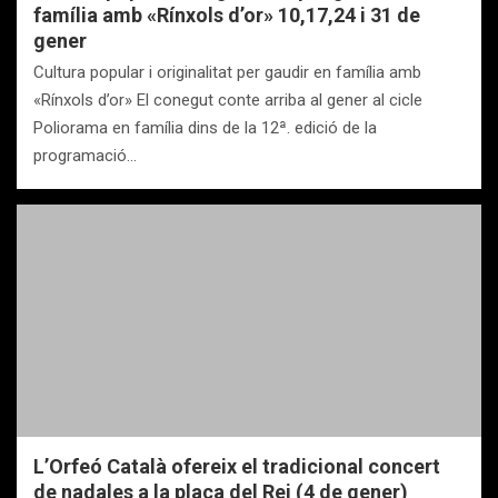
família amb «Rínxols d’or» 10,17,24 i 31 de
gener
Cultura popular i originalitat per gaudir en família amb
«Rínxols d’or» El conegut conte arriba al gener al cicle
Poliorama en família dins de la 12ª. edició de la
programació…
L’Orfeó Català ofereix el tradicional concert
de nadales a la plaça del Rei (4 de gener)