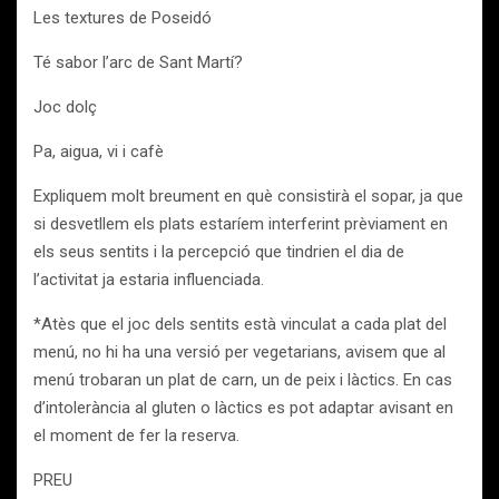
Les textures de Poseidó
Té sabor l’arc de Sant Martí?
Joc dolç
Pa, aigua, vi i cafè
Expliquem molt breument en què consistirà el sopar, ja que
si desvetllem els plats estaríem interferint prèviament en
els seus sentits i la percepció que tindrien el dia de
l’activitat ja estaria influenciada.
*Atès que el joc dels sentits està vinculat a cada plat del
menú, no hi ha una versió per vegetarians, avisem que al
menú trobaran un plat de carn, un de peix i làctics. En cas
d’intolerància al gluten o làctics es pot adaptar avisant en
el moment de fer la reserva.
PREU