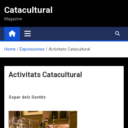
Saltar
Catacultural
al
contenido
Magazine
Home
Exposiciones
Activitats Catacultural
Activitats Catacultural
Sopar dels Sentits