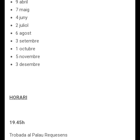
9 abril
7 maig
4 juny
2 juliol
6 agost
3 setembre
1 octubre
5 novembre
3 desembre
HORARI
19.45h
Trobada al Palau Requesens