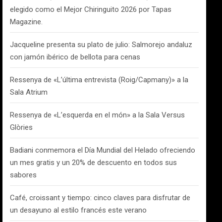
elegido como el Mejor Chiringuito 2026 por Tapas
Magazine.
Jacqueline presenta su plato de julio: Salmorejo andaluz
con jamón ibérico de bellota para cenas
Ressenya de «L’última entrevista (Roig/Capmany)» a la
Sala Atrium
Ressenya de «L’esquerda en el món» a la Sala Versus
Glòries
Badiani conmemora el Día Mundial del Helado ofreciendo
un mes gratis y un 20% de descuento en todos sus
sabores
Café, croissant y tiempo: cinco claves para disfrutar de
un desayuno al estilo francés este verano