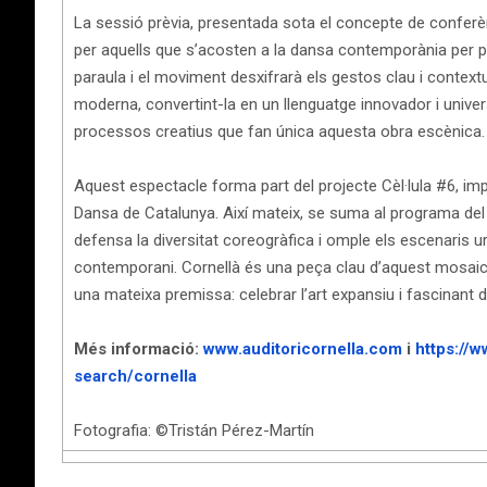
La sessió prèvia, presentada sota el concepte de conferèn
per aquells que s’acosten a la dansa contemporània per pr
paraula i el moviment desxifrarà els gestos clau i context
moderna, convertint-la en un llenguatge innovador i univer
processos creatius que fan única aquesta obra escènica.
Aquest espectacle forma part del projecte Cèl·lula #6, impu
Dansa de Catalunya. Així mateix, se suma al programa del
defensa la diversitat coreogràfica i omple els escenaris 
contemporani. Cornellà és una peça clau d’aquest mosaic 
una mateixa premissa: celebrar l’art expansiu i fascinant d
Més informació:
www.auditoricornella.com
i
https://
search/cornella
Fotografia: ©Tristán Pérez-Martín