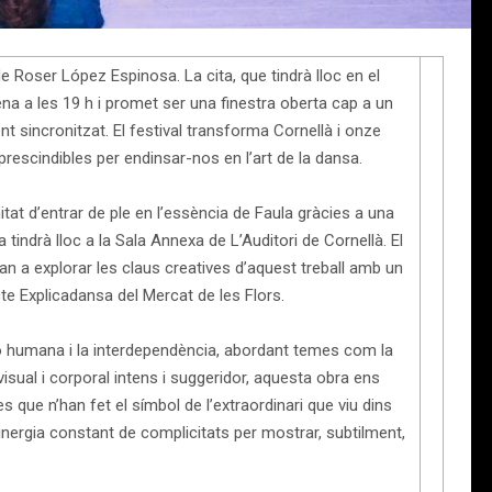
e Roser López Espinosa. La cita, que tindrà lloc en el
na a les 19 h i promet ser una finestra oberta cap a un
t sincronitzat. El festival transforma Cornellà i onze
prescindibles per endinsar-nos en l’art de la dansa.
itat d’entrar de ple en l’essència de Faula gràcies a una
a tindrà lloc a la Sala Annexa de L’Auditori de Cornellà. El
an a explorar les claus creatives d’aquest treball amb un
te Explicadansa del Mercat de les Flors.
ó humana i la interdependència, abordant temes com la
 visual i corporal intens i suggeridor, aquesta obra ens
 que n’han fet el símbol de l’extraordinari que viu dins
inergia constant de complicitats per mostrar, subtilment,