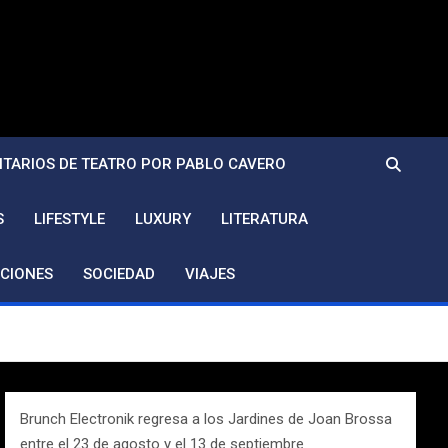
TARIOS DE TEATRO POR PABLO CAVERO
S
LIFESTYLE
LUXURY
LITERATURA
CIONES
SOCIEDAD
VIAJES
Brunch Electronik regresa a los Jardines de Joan Brossa
entre el 23 de agosto y el 13 de septiembre