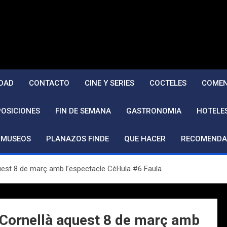
DAD
CONTACTO
CINE Y SERIES
COCTELES
COMEN
POSICIONES
FIN DE SEMANA
GASTRONOMIA
HOTELE
MUSEOS
PLANAZOS FINDE
QUE HACER
RECOMENDA
quest 8 de març amb l’espectacle Cèl·lula #6 Faula
e Cornellà aquest 8 de març amb