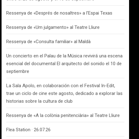
Ressenya de «Després de nosaltres» a l’Espai Texas
Ressenya de «Um julgamento» al Teatre Lliure
Ressenya de «Consulta familiar» al Maldà
Un concierto en el Palau de la Música revivirá una escena
esencial del documental El arquitecto del sonido el 10 de
septiembre
La Sala Apolo, en colaboración con el Festival In-Edit,
trae un ciclo de cine este agosto, dedicado a explorar las
historias sobre la cultura de club
Ressenya de «A la colònia penitenciària» al Teatre Lliure
Flea Station · 26.07.26