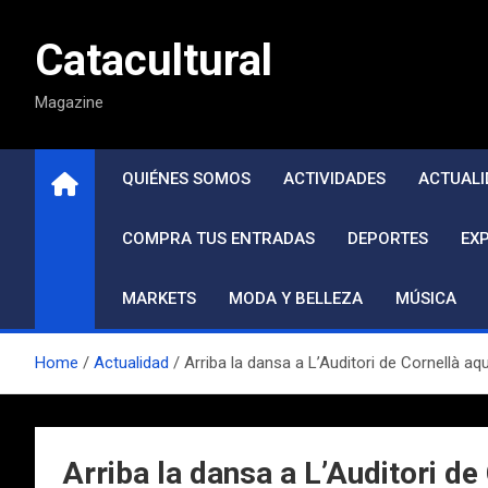
Saltar
al
Catacultural
contenido
Magazine
QUIÉNES SOMOS
ACTIVIDADES
ACTUALI
COMPRA TUS ENTRADAS
DEPORTES
EX
MARKETS
MODA Y BELLEZA
MÚSICA
Home
Actualidad
Arriba la dansa a L’Auditori de Cornellà a
Arriba la dansa a L’Auditori d