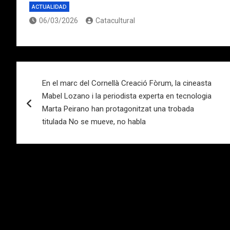
ACTUALIDAD
06/03/2026
Catacultural
Navegación
En el marc del Cornellà Creació Fòrum, la cineasta
de
Mabel Lozano i la periodista experta en tecnologia
entradas
Marta Peirano han protagonitzat una trobada
titulada No se mueve, no habla