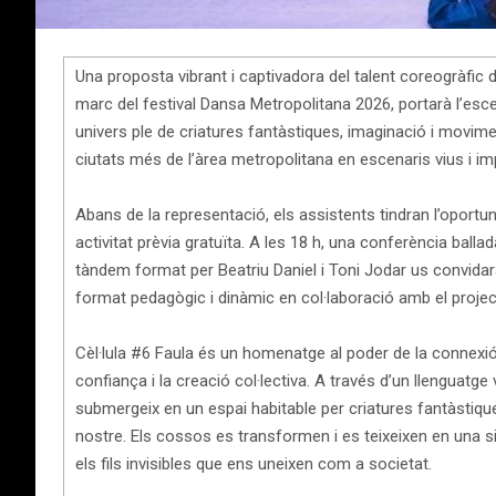
Una proposta vibrant i captivadora del talent coreogràfic d
marc del festival Dansa Metropolitana 2026, portarà l’esce
univers ple de criatures fantàstiques, imaginació i movimen
ciutats més de l’àrea metropolitana en escenaris vius i im
Abans de la representació, els assistents tindran l’oportun
activitat prèvia gratuïta. A les 18 h, una conferència ballad
tàndem format per Beatriu Daniel i Toni Jodar us convidar
format pedagògic i dinàmic en col·laboració amb el projec
Cèl·lula #6 Faula és un homenatge al poder de la connexi
confiança i la creació col·lectiva. A través d’un llenguatge
submergeix en un espai habitable per criatures fantàstiques
nostre. Els cossos es transformen i es teixeixen en una s
els fils invisibles que ens uneixen com a societat.