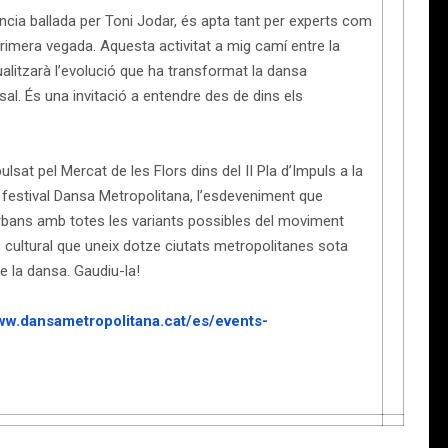
cia ballada per Toni Jodar, és apta tant per experts com
imera vegada. Aquesta activitat a mig camí entre la
ualitzarà l’evolució que ha transformat la dansa
sal. És una invitació a entendre des de dins els
lsat pel Mercat de les Flors dins del II Pla d’Impuls a la
 festival Dansa Metropolitana, l’esdeveniment que
urbans amb totes les variants possibles del moviment
cultural que uneix dotze ciutats metropolitanes sota
e la dansa. Gaudiu-la!
www.dansametropolitana.cat/es/events-