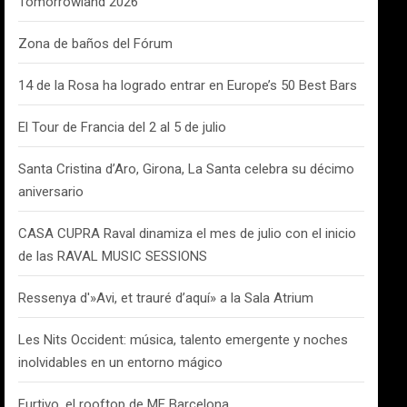
Tomorrowland 2026
Zona de baños del Fórum
14 de la Rosa ha logrado entrar en Europe’s 50 Best Bars
El Tour de Francia del 2 al 5 de julio
Santa Cristina d’Aro, Girona, La Santa celebra su décimo
aniversario
CASA CUPRA Raval dinamiza el mes de julio con el inicio
de las RAVAL MUSIC SESSIONS
Ressenya d'»Avi, et trauré d’aquí» a la Sala Atrium
Les Nits Occident: música, talento emergente y noches
inolvidables en un entorno mágico
Furtivo, el rooftop de ME Barcelona