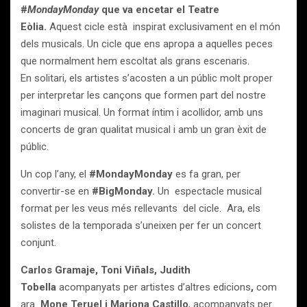
#
MondayMonday
que va encetar el Teatre
Eòlia.
Aquest
cicle està inspirat exclusivament en el món
dels musicals. Un cicle que ens apropa a aquelles peces
que normalment hem escoltat als grans escenaris.
En solitari, els artistes s’acosten a un públic molt proper
per interpretar les cançons que formen part del nostre
imaginari musical. Un format íntim i acollidor, amb uns
concerts de gran qualitat musical i amb un gran èxit de
públic.
Un cop l’any, el
#MondayMonday
es fa gran, per
convertir-se en
#BigMonday.
Un espectacle musical
format per les veus més rellevants del cicle. Ara, els
solistes de la temporada s’uneixen per fer un concert
conjunt.
Carlos Gramaje, Toni Viñals, Judith
Tobella
acompanyats per artistes d’altres edicions
,
com
ara
Mone Teruel i Mariona Castillo
, acompanyats per