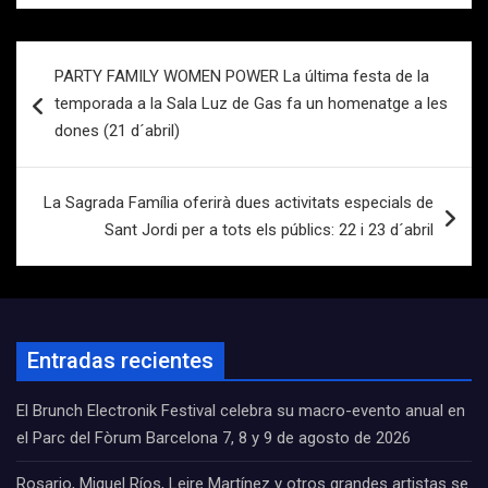
Navegación
PARTY FAMILY WOMEN POWER La última festa de la
de
temporada a la Sala Luz de Gas fa un homenatge a les
entradas
dones (21 d´abril)
La Sagrada Família oferirà dues activitats especials de
Sant Jordi per a tots els públics: 22 i 23 d´abril
Entradas recientes
El Brunch Electronik Festival celebra su macro-evento anual en
el Parc del Fòrum Barcelona 7, 8 y 9 de agosto de 2026
Rosario, Miguel Ríos, Leire Martínez y otros grandes artistas se