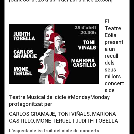
El
Teatre
Eòlia
present
a un
recull
dels
seus
millors
concert
s de
Teatre Musical del cicle #MondayMonday
protagonitzat per:
CARLOS GRAMAJE, TONI VIÑALS, MARIONA
CASTILLO, MONE TERUEL I JUDITH TOBELLA
L’espectacle és fruit del cicle de concerts