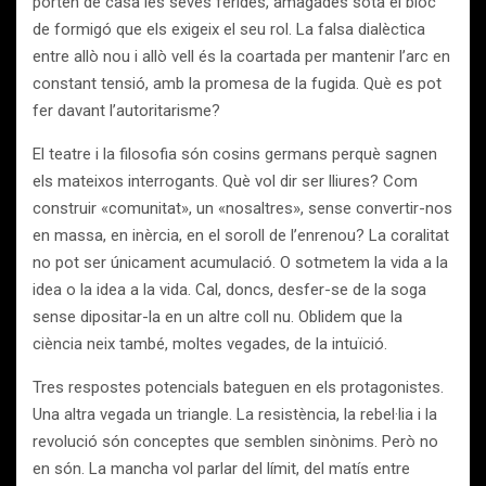
porten de casa les seves ferides, amagades sota el bloc
de formigó que els exigeix el seu rol. La falsa dialèctica
entre allò nou i allò vell és la coartada per mantenir l’arc en
constant tensió, amb la promesa de la fugida. Què es pot
fer davant l’autoritarisme?
El teatre i la filosofia són cosins germans perquè sagnen
els mateixos interrogants. Què vol dir ser lliures? Com
construir «comunitat», un «nosaltres», sense convertir-nos
en massa, en inèrcia, en el soroll de l’enrenou? La coralitat
no pot ser únicament acumulació. O sotmetem la vida a la
idea o la idea a la vida. Cal, doncs, desfer-se de la soga
sense dipositar-la en un altre coll nu. Oblidem que la
ciència neix també, moltes vegades, de la intuïció.
Tres respostes potencials bateguen en els protagonistes.
Una altra vegada un triangle. La resistència, la rebel·lia i la
revolució són conceptes que semblen sinònims. Però no
en són. La mancha vol parlar del límit, del matís entre