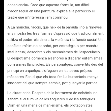
consciència». Crec que aquesta fórmula, tan difícil
d’aconseguir en una partitura, explica a la perfecció el
teatre que m’interessa i em commou.
A La mancha, l’acció, que neix de la paraula i no a l’inrevés,
ens mostra les tres formes d’opressió que tradicionalment
utilitza el poder: els diners, la violència i la funció social. Un
conflicte mínim no abordat, per estratègia o per mandra
intel·lectual, descobreix els mecanismes de l’especulació.
El despotisme comença aleshores a disparar eufemismes
com armes llancívoles. Els personatges, convertits des del
principi en arquetips, s’ofeguen en les seves pròpies
màscares. Fan el que els toca fer. La burocràcia, menys
innocent del que sempre sembla, pot guanyar la partida.
La ciutat crida. Després de la borratxera de cobdícia, no
sabem si el fum ve de les fogueres o de les fàbriques.
Com en una mena de manierisme, els protagonistes