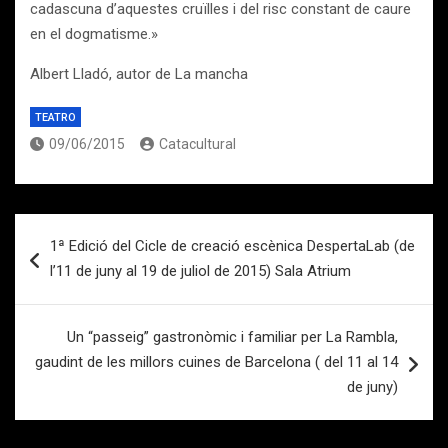
cadascuna d’aquestes cruïlles i del risc constant de caure
en el dogmatisme.»
Albert Lladó, autor de La mancha
TEATRO
09/06/2015
Catacultural
Navegación
1ª Edició del Cicle de creació escènica DespertaLab (de
de
l’11 de juny al 19 de juliol de 2015) Sala Atrium
entradas
Un “passeig” gastronòmic i familiar per La Rambla,
gaudint de les millors cuines de Barcelona ( del 11 al 14
de juny)