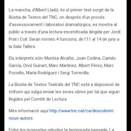
La mancha, d’Albert Lladó, és el primer text sorgit de la
Bústia de Textos del TNC, on després d’un procés
d’assessorament i laboratori dramatúrgics, es mostra al
públic a través d’una lectura escenificada dirigida per Jordi
Prat i Coll. Seran només 4 funcions, de l’11 al 14 de juny a
la Sala Tallers.
Els intèrprets són: Muntsa Alcañiz, Joan Codina, Camilo
García, Oriol Guinart, Marc Martínez, Albert Pérez, Marc
Pociello, María Rodríguez i Sergi Torrecilla.
La Bústia de Textos Teatrals del TNC està a disposició de
tothom qui vulgui enviar les seves obres per tal que siguin
llegides pel Comitè de Lectura.
Més informació aquí
http://www.tnc.cat/ca/descobrint-
nous-autors
Entre les propostes rebudes la temporada passada, La