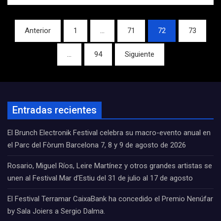
Navegación
Anterior
1
…
71
72
73
de
…
94
Siguiente
entradas
Entradas recientes
El Brunch Electronik Festival celebra su macro-evento anual en
el Parc del Fòrum Barcelona 7, 8 y 9 de agosto de 2026
Rosario, Miguel Ríos, Leire Martínez y otros grandes artistas se
unen al Festival Mar d’Estiu del 31 de julio al 17 de agosto
El Festival Terramar CaixaBank ha concedido el Premio Nenúfar
by Sala Joiers a Sergio Dalma.