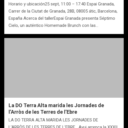
Horario y ubicación25 sept, 11:00 – 17:40 Espai Granada,
Carrer de la Ciutat de Granada, 28B, 08005 átic, Barcelona,
España Acerca del tallerEspai Granada presenta Séptimo
Cielo, un auténtico Homemade Brunch con las…
La DO Terra Alta marida les Jornades de
l’Arròs de les Terres de l’Ebre
LA DO TERRA ALTA MARIDA LES JORNADES DE
L’ARRÒS DE LES TERRES DE L’EBRE Avui arrenca la XXXII