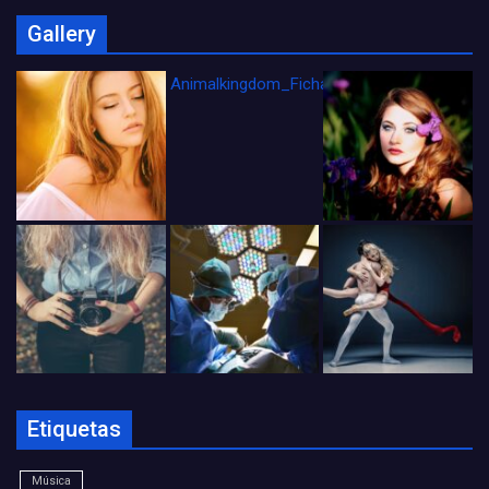
Gallery
Animalkingdom_FichaCine
Etiquetas
Música