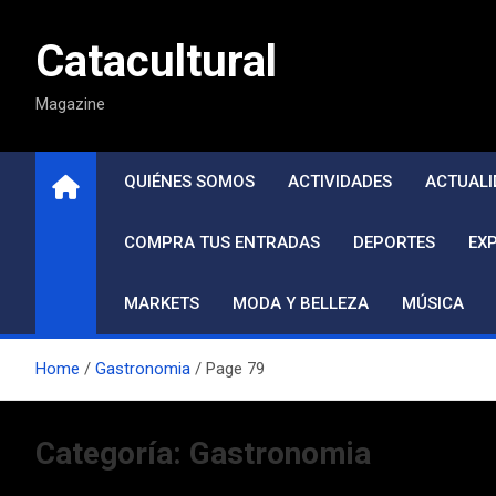
Saltar
al
Catacultural
contenido
Magazine
QUIÉNES SOMOS
ACTIVIDADES
ACTUALI
COMPRA TUS ENTRADAS
DEPORTES
EX
MARKETS
MODA Y BELLEZA
MÚSICA
Home
Gastronomia
Page 79
Categoría:
Gastronomia