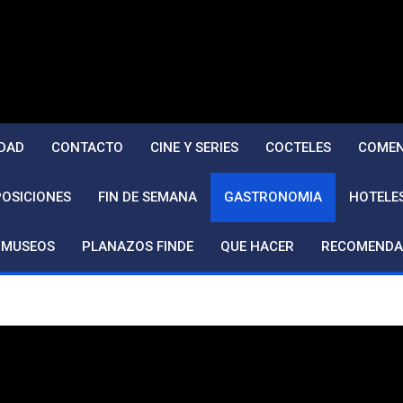
DAD
CONTACTO
CINE Y SERIES
COCTELES
COMEN
POSICIONES
FIN DE SEMANA
GASTRONOMIA
HOTELE
MUSEOS
PLANAZOS FINDE
QUE HACER
RECOMENDA