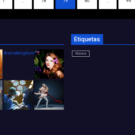
1
…
78
79
80
…
94
Etiquetas
Animalkingdom_FichaCine
Música