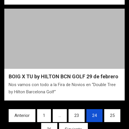
BOIG X TU by HILTON BCN GOLF 29 de febrero
Nos vamos con todo a la Fira de Novios en “Double Tree
by Hilton Barcelona Golf”
Navegación
Anterior
1
…
23
24
25
de