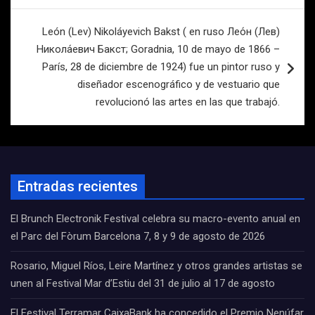
entradas
León (Lev) Nikoláyevich Bakst ( en ruso Лео́н (Лев)
Никола́евич Бакст; Goradnia, 10 de mayo de 1866 –
París, 28 de diciembre de 1924) fue un pintor ruso y
diseñador escenográfico y de vestuario que
revolucionó las artes en las que trabajó.
Entradas recientes
El Brunch Electronik Festival celebra su macro-evento anual en
el Parc del Fòrum Barcelona 7, 8 y 9 de agosto de 2026
Rosario, Miguel Ríos, Leire Martínez y otros grandes artistas se
unen al Festival Mar d’Estiu del 31 de julio al 17 de agosto
El Festival Terramar CaixaBank ha concedido el Premio Nenúfar