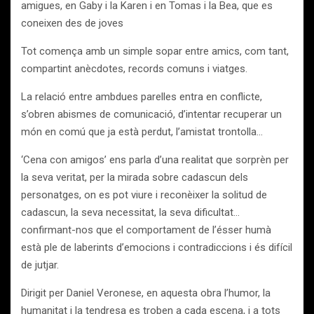
amigues, en Gaby i la Karen i en Tomas i la Bea, que es
coneixen des de joves
Tot comença amb un simple sopar entre amics, com tant,
compartint anècdotes, records comuns i viatges.
La relació entre ambdues parelles entra en conflicte,
s’obren abismes de comunicació, d’intentar recuperar un
món en comú que ja està perdut, l’amistat trontolla…
‘Cena con amigos’ ens parla d’una realitat que sorprèn per
la seva veritat, per la mirada sobre cadascun dels
personatges, on es pot viure i reconèixer la solitud de
cadascun, la seva necessitat, la seva dificultat…
confirmant-nos que el comportament de l’ésser humà
està ple de laberints d’emocions i contradiccions i és difícil
de jutjar.
Dirigit per Daniel Veronese, en aquesta obra l’humor, la
humanitat i la tendresa es troben a cada escena, i a tots