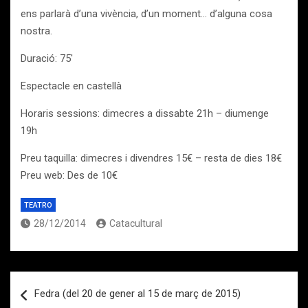
ens parlarà d’una vivència, d’un moment… d’alguna cosa
nostra.
Duració: 75′
Espectacle en castellà
Horaris sessions: dimecres a dissabte 21h – diumenge
19h
Preu taquilla: dimecres i divendres 15€ – resta de dies 18€
Preu web: Des de 10€
TEATRO
28/12/2014
Catacultural
Navegación
Fedra (del 20 de gener al 15 de març de 2015)
de