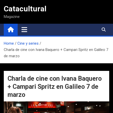
Saltar
Catacultural
al
contenido
Magazine
Home
Cine y series
Charla de cine con Ivana Baquero + Campari Spritz en Galileo 7
de marzo
Charla de cine con Ivana Baquero
+ Campari Spritz en Galileo 7 de
marzo