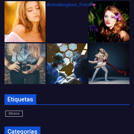
Animalkingdom_FichaCine
Etiquetas
Música
Categorías