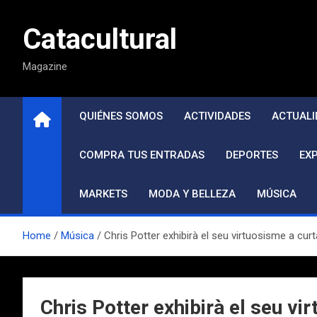
Saltar
al
Catacultural
contenido
Magazine
QUIÉNES SOMOS
ACTIVIDADES
ACTUALI
COMPRA TUS ENTRADAS
DEPORTES
EX
MARKETS
MODA Y BELLEZA
MÚSICA
Home
Música
Chris Potter exhibirà el seu virtuosisme a curta
Chris Potter exhibirà el seu vir