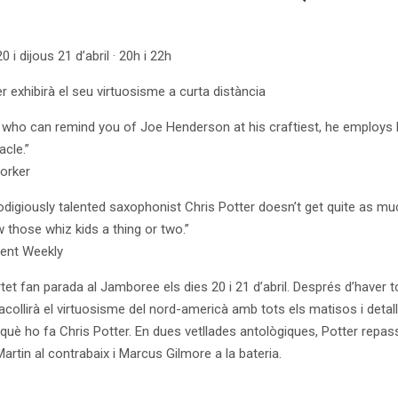
 i dijous 21 d’abril · 20h i 22h
r exhibirà el seu virtuosisme a curta distància
t who can remind you of Joe Henderson at his craftiest, he employs h
acle.”
orker
odigiously talented saxophonist Chris Potter doesn’t get quite as m
 those whiz kids a thing or two.”
ent Weekly
artet fan parada al Jamboree els dies 20 i 21 d’abril. Després d’haver 
l acollirà el virtuosisme del nord-americà amb tots els matisos i det
 què ho fa Chris Potter. En dues vetllades antològiques, Potter repass
artin al contrabaix i Marcus Gilmore a la bateria.