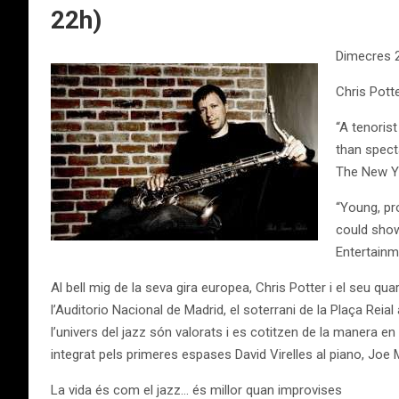
22h)
Dimecres 20
Chris Potte
“A tenoris
than spect
The New Y
“Young, pr
could show
Entertainm
Al bell mig de la seva gira europea, Chris Potter i el seu qu
l’Auditorio Nacional de Madrid, el soterrani de la Plaça Reia
l’univers del jazz són valorats i es cotitzen de la manera en
integrat pels primeres espases David Virelles al piano, Joe M
La vida és com el jazz… és millor quan improvises