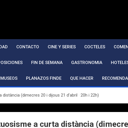
DAD
CONTACTO
CINE Y SERIES
COCTELES
COMEN
POSICIONES
FIN DE SEMANA
GASTRONOMIA
HOTELE
MUSEOS
PLANAZOS FINDE
QUE HACER
RECOMENDA
 distància (dimecres 20 i dijous 21 d’abril · 20h i 22h)
tuosisme a curta distància (dimecres 