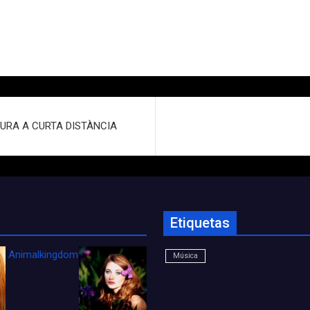
LTURA A CURTA DISTÀNCIA
Etiquetas
Animalkingdom_FichaCine
Música