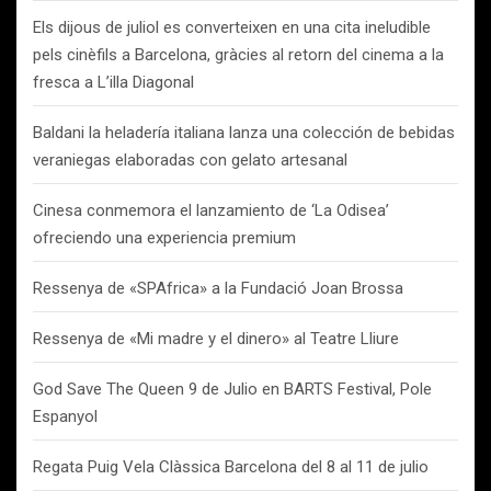
Els dijous de juliol es converteixen en una cita ineludible
pels cinèfils a Barcelona, gràcies al retorn del cinema a la
fresca a L’illa Diagonal
Baldani la heladería italiana lanza una colección de bebidas
veraniegas elaboradas con gelato artesanal
Cinesa conmemora el lanzamiento de ‘La Odisea’
ofreciendo una experiencia premium
Ressenya de «SPAfrica» a la Fundació Joan Brossa
Ressenya de «Mi madre y el dinero» al Teatre Lliure
God Save The Queen 9 de Julio en BARTS Festival, Pole
Espanyol
Regata Puig Vela Clàssica Barcelona del 8 al 11 de julio