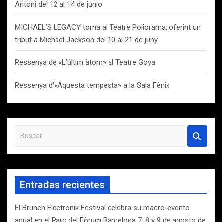
Antoni del 12 al 14 de junio
MICHAEL’S LEGACY torna al Teatre Poliorama, oferint un
tribut a Michael Jackson del 10 al 21 de juny
Ressenya de «L’últim àtom» al Teatre Goya
Ressenya d'»Aquesta tempesta» a la Sala Fènix
B
u
s
c
a
Entradas recientes
r
El Brunch Electronik Festival celebra su macro-evento
anual en el Parc del Fòrum Barcelona 7, 8 y 9 de agosto de