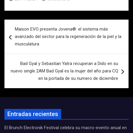
Navegación
Maison EVO presenta Jovena®: el sistema más
de
avanzado del sector para la regeneración de la piel y la
entradas
musculatura
Bad Gyal y Sebastian Yatra recuperan a Dido en su
nuevo single 2AM Bad Gyal es la mujer del año para CQ
en la portada de su numero de diciembre
Entradas recientes
El Brunch Electronik Festival celebra su macro-evento anual en