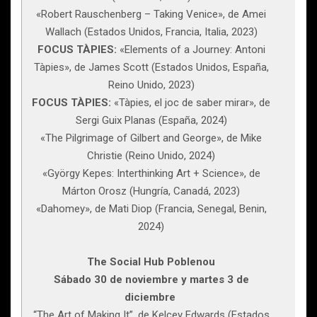
«Robert Rauschenberg – Taking Venice», de Amei
Wallach (Estados Unidos, Francia, Italia, 2023)
FOCUS TÀPIES:
«Elements of a Journey: Antoni
Tàpies», de James Scott (Estados Unidos, España,
Reino Unido, 2023)
FOCUS TÀPIES:
«Tàpies, el joc de saber mirar», de
Sergi Guix Planas (España, 2024)
«The Pilgrimage of Gilbert and George», de Mike
Christie (Reino Unido, 2024)
«György Kepes: Interthinking Art + Science», de
Márton Orosz (Hungría, Canadá, 2023)
«Dahomey», de Mati Diop (Francia, Senegal, Benin,
2024)
The Social Hub Poblenou
Sábado 30 de noviembre y martes 3 de
diciembre
“The Art of Making It”, de Kelcey Edwards (Estados