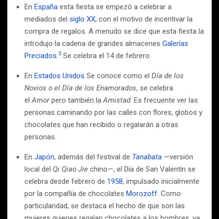
En
España
esta fiesta se empezó a celebrar a
mediados del
siglo XX
, con el motivo de incentivar la
compra de regalos. A menudo se dice que esta fiesta la
introdujo la cadena de grandes almacenes
Galerías
3
Preciados
.
Se celebra el 14 de febrero.
En
Estados Unidos
Se conoce como el
Día de los
Novios o el Día de los Enamorados
, se celebra
el
Amor
pero también la
Amistad
. Es frecuente ver las
personas caminando por las calles con flores, globos y
chocolates que han recibido o regalarán a otras
personas.
En
Japón
, además del festival de
Tanabata
—versión
local del
Qi Qiao Jie
chino—, el Día de San Valentín se
celebra desde febrero de
1958
, impulsado inicialmente
por la compañía de chocolates
Morozoff
. Como
particularidad, se destaca el hecho de que son las
mujeres quienes regalan chocolates a los hombres, ya