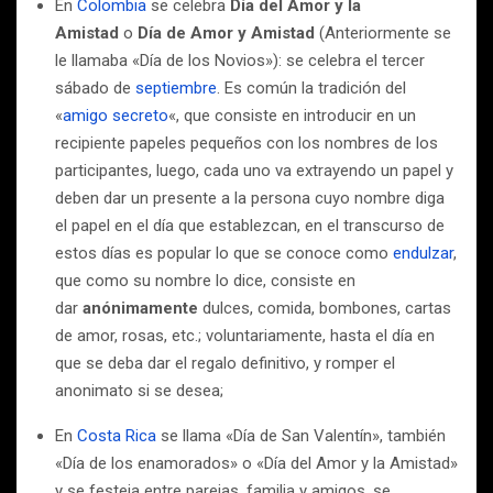
En
Colombia
se celebra
Día del Amor y la
Amistad
o
Día de Amor y Amistad
(Anteriormente se
le llamaba «Día de los Novios»): se celebra el tercer
sábado de
septiembre
. Es común la tradición del
«
amigo secreto
«, que consiste en introducir en un
recipiente papeles pequeños con los nombres de los
participantes, luego, cada uno va extrayendo un papel y
deben dar un presente a la persona cuyo nombre diga
el papel en el día que establezcan, en el transcurso de
estos días es popular lo que se conoce como
endulzar
,
que como su nombre lo dice, consiste en
dar
anónimamente
dulces, comida, bombones, cartas
de amor, rosas, etc.; voluntariamente, hasta el día en
que se deba dar el regalo definitivo, y romper el
anonimato si se desea;
En
Costa Rica
se llama «Día de San Valentín», también
«Día de los enamorados» o «Día del Amor y la Amistad»
y se festeja entre parejas, familia y amigos, se