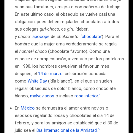
sean sus familiares, amigos o compañeros de trabajo.
En este último caso, el obsequio se vuelve casi una
obligación, pues deben regalarles chocolates a todos
sus colegas
giri-choco
, de
giri:
‘deber’,
y
choco:
apócope
de
chokoreeto:
‘
chocolate
’). Para el
hombre que la mujer ama verdaderamente se regala
el
honmei choco
(chocolate favorito). Como una
especie de compensación, inventado por los pasteleros
en 1980, los hombres devuelven el favor un mes
después, el
14 de marzo
, celebración conocida
como
White Day
(‘día blanco’), en el que se suelen
regalar obsequios de color blanco, como chocolate
4
blanco,
malvaviscos
o incluso
ropa interior
.
En
México
se demuestra el amor entre novios o
esposos regalando rosas y chocolates el día 14 de
febrero, y para los amigos se estableció que el 30 de
5
julio sea el
Día Internacional de la Amistad
.