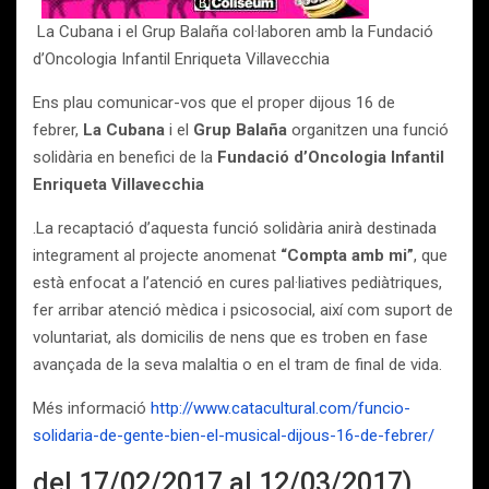
La Cubana i el Grup Balaña col·laboren amb la Fundació
d’Oncologia Infantil Enriqueta Villavecchia
Ens plau comunicar-vos que el proper dijous 16 de
febrer,
La Cubana
i el
Grup Balaña
organitzen una funció
solidària en benefici de la
Fundació d’Oncologia Infantil
Enriqueta Villavecchia
.La recaptació d’aquesta funció solidària anirà destinada
integrament al projecte anomenat
“Compta amb mi”
, que
està enfocat a l’atenció en cures pal·liatives pediàtriques,
fer arribar atenció mèdica i psicosocial, així com suport de
voluntariat, als domicilis de nens que es troben en fase
avançada de la seva malaltia o en el tram de final de vida.
Més informació
http://www.catacultural.com/funcio-
solidaria-de-gente-bien-el-musical-dijous-16-de-febrer/
del 17/02/2017 al 12/03/2017)