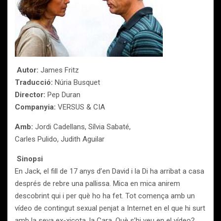
Autor:
James Fritz
Traducció:
Núria Busquet
Director:
Pep Duran
Companyia:
VERSUS & CIA
Amb:
Jordi Cadellans, Sílvia Sabaté,
Carles Pulido, Judith Aguilar
Sinopsi
En Jack, el fill de 17 anys d’en David i la Di ha arribat a casa
després de rebre una pallissa. Mica en mica anirem
descobrint qui i per què ho ha fet. Tot comença amb un
vídeo de contingut sexual penjat a Internet en el que hi surt
amb la seva ex-xicota, la Cara. Què s’hi veu en el vídeo?