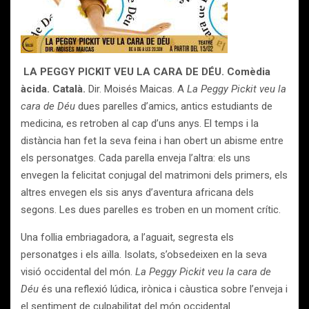
LA PEGGY PICKIT VEU LA CARA DE DÉU. Comèdia
àcida. Català.
Dir. Moisés Maicas. A
La
Peggy Pickit veu la
cara de Déu
dues parelles d’amics, antics estudiants de
medicina, es retroben al cap d’uns anys. El temps i la
distància han fet la seva feina i han obert un abisme entre
els personatges. Cada parella enveja l’altra: els uns
envegen la felicitat conjugal del matrimoni dels primers, els
altres envegen els sis anys d’aventura africana dels
segons. Les dues parelles es troben en un moment crític.
Una follia embriagadora, a l’aguait, segresta els
personatges i els aïlla. Isolats, s’obsedeixen en la seva
visió occidental del món.
La
Peggy Pickit
veu la cara de
Déu
és una reflexió lúdica, irònica i càustica sobre l’enveja i
el sentiment de culpabilitat del món occidental.