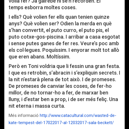
volia fer? Ja gairebé ni se’n recorden. El
temps esborra moltes coses.
I ells? Què volien fer ells quan tenien quinze
anys? Què volien ser? Odien la merda en què
s’han convertit, el puto curro, el puto pis, el
puto cotxe-gos-piscina. I arribar a casa esgotat
i sense putes ganes de fer res. Veure’s poc amb
els col·legues. Poquíssim. I enyorar molt tot allò
que eren abans. Moltíssim.
Però en Toni voldria que li fessin una gran festa.
I que es retrobin, s’abracin i s’expliquin secrets. I
la nit n’estarà plena de tot això. I de promeses.
De promeses de canviar les coses, de fer-ho
millor, de no tornar-ho a fer, de marxar ben
lluny, i d’estar ben a prop, i de ser més feliç. Una
nit eterna i massa curta.
Més informació
http://www.catacultural.com/wasted-de-
kate-tempest-del-17022017-al-12032017-sala-beckett/