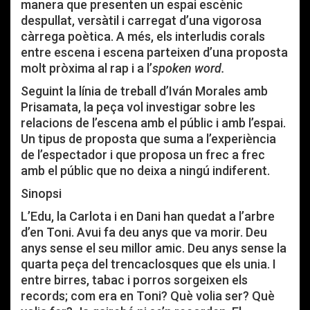
manera que presenten un espai escènic
despullat, versàtil i carregat d’una vigorosa
càrrega poètica. A més, els interludis corals
entre escena i escena parteixen d’una proposta
molt pròxima al rap i a l’
spoken word.
Seguint la línia de treball d’Iván Morales amb
Prisamata, la peça vol investigar sobre les
relacions de l’escena amb el públic i amb l’espai.
Un tipus de proposta que suma a l’experiència
de l’espectador i que proposa un frec a frec
amb el públic que no deixa a ningú indiferent.
Sinopsi
L’Edu, la Carlota i en Dani han quedat a l’arbre
d’en Toni. Avui fa deu anys que va morir. Deu
anys sense el seu millor amic. Deu anys sense la
quarta peça del trencaclosques que els unia. I
entre birres, tabac i porros sorgeixen els
records; com era en Toni? Què volia ser? Què