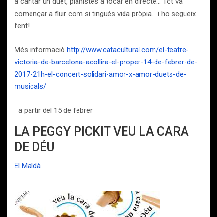
a cantar un duet, pianistes a tocar en directe… Tot va
començar a fluir com si tingués vida pròpia… i ho segueix
fent!
Més informació
http://www.catacultural.com/el-teatre-
victoria-de-barcelona-acollira-el-proper-14-de-febrer-de-
2017-21h-el-concert-solidari-amor-x-amor-duets-de-
musicals/
a partir del 15 de febrer
LA PEGGY PICKIT VEU LA CARA
DE DÉU
El Maldà