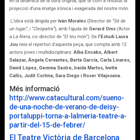
en la dinàmica de la obra original, que té com a resultat la
projecció d’una imatge irònica i exagerada del nostre món.
L’obra està dirigida per
Iván Morales
(Director de “
Sé de
un lugar”
, i “
Cleòpatra”
), amb l’ajuda de
Gerard Oms
(Actor
a
La Riera
, co-director de “
El teu món
”). De
l’Estudi Laura
Jou
neix el repertori d’aquesta peça, que compta amb 12
actors joves i multidisciplinars:
Alba Encabo, Albert
Salazar, Ángela Cervantes, Berta García, Carla Linares,
David López, Gemma Sastre, Iraida Martos, Ivette
Callis, Judit Cortina, Sara Diego i Roser Vilajosana.
Més informació
http://www.catacultural.com/sueno-
de-una-noche-de-verano-de-deisy-
portaluppi-torna-a-lalmeria-teatre-a-
partir-del-15-de-febrer/
El Teatre Victòria de Barcelona