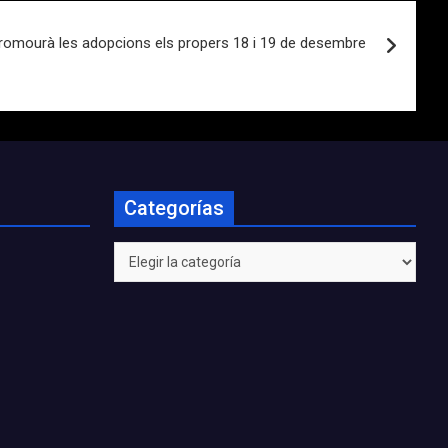
” promourà les adopcions els propers 18 i 19 de desembre
Categorías
Categorías