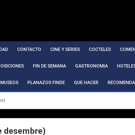
DAD
CONTACTO
CINE Y SERIES
COCTELES
COMEN
POSICIONES
FIN DE SEMANA
GASTRONOMIA
HOTELE
MUSEOS
PLANAZOS FINDE
QUE HACER
RECOMENDA
re)
de desembre)