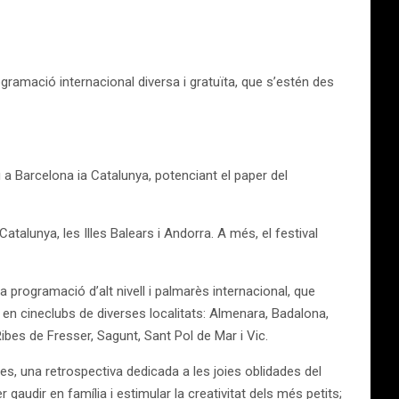
ogramació internacional diversa i gratuïta, que s’estén des
 a Barcelona ia Catalunya, potenciant el paper del
atalunya, les Illes Balears i Andorra. A més, el festival
a programació d’alt nivell i palmarès internacional, que
n cineclubs de diverses localitats: Almenara, Badalona, ​​
 Ribes de Fresser, Sagunt, Sant Pol de Mar i Vic.
es, una retrospectiva dedicada a les joies oblidades del
 gaudir en família i estimular la creativitat dels més petits;