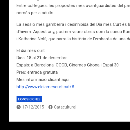
Entre col·legues, les propostes més avantguardistes del pano
només per a adults.
La sessió més gamberra i desinhibida del Dia més Curt és la N
d’hivern. Aquest any, podrem veure obres com la sueca Kung F
i Katherine Nolfi, que narra la història de l’embaràs de una do
El dia més curt
Dies: 18 al 21 de desembre
Espais: a Barcelona, CCCB, Cinemes Girona i Espai 30
Preu: entrada gratuïta
Més informació clicant aquí
http://www.eldiamescurt.cat/#
EXPOSICIONES
17/12/2015
Catacultural