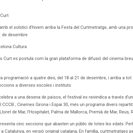
 Curt
amb el solstici d’hivern arriba la Festa del Curtmetratge, amb una pr
21 de desembre
celona Cultura
és Curt es postula com la gran plataforma de difusió del cinema breu
a programació a quatre dies, del 18 al 21 de desembre, i arriba a tot C
ccions a diverses escoles i instituts.
elebra a una desena de països, el festival es reivindica a través d’un
el CCCB , Cinemes Girona i Espai 30, més un programa divers repartit e
l, Lloret de Mar, l’Hospitalet, Palma de Mallorca, Premià de Mar, Reus,
 presenta cinc seccions que abasten un públic de totes les edats: Perl
a Catalunya, en versió original catalana; En família, curtmetratges per