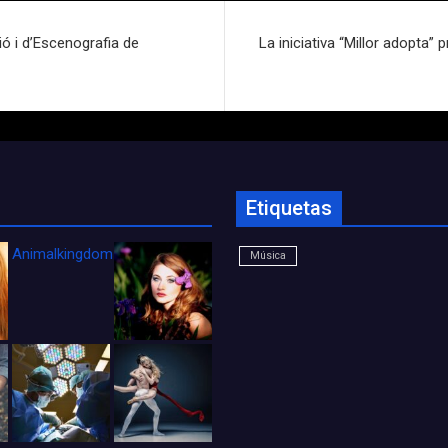
ió i d’Escenografia de
La iniciativa “Millor adopta
Etiquetas
Animalkingdom_FichaCine
Música