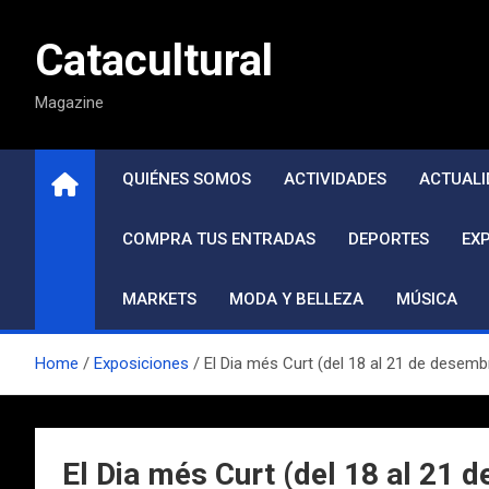
Saltar
al
Catacultural
contenido
Magazine
QUIÉNES SOMOS
ACTIVIDADES
ACTUALI
COMPRA TUS ENTRADAS
DEPORTES
EX
MARKETS
MODA Y BELLEZA
MÚSICA
Home
Exposiciones
El Dia més Curt (del 18 al 21 de desemb
El Dia més Curt (del 18 al 21 